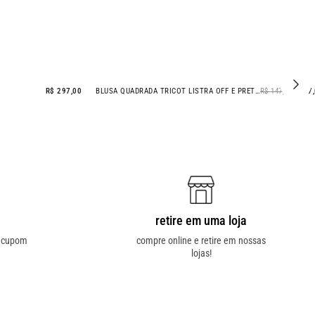
R$ 297,00
BLUSA QUADRADA TRICOT LISTRA OFF E PRETO
R$ 147,00
R$ 77
- 48% OFF
retire em uma loja
o cupom
compre online e retire em nossas
lojas!