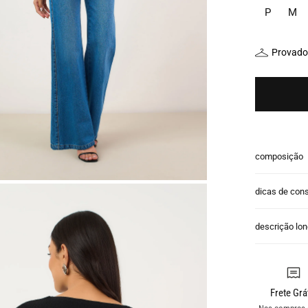
P
M
Provador
composição
dicas de con
descrição lo
Frete Grá