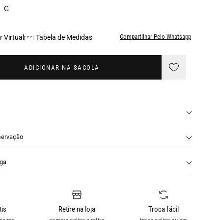
G
Compartilhar Pelo Whatsapp
 Virtual
Tabela de Medidas
ADICIONAR NA SACOLA
servação
nga
tis
Retire na loja
Troca fácil