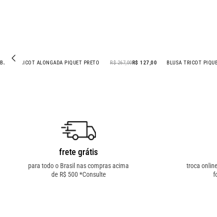
BLUSA TRICOT ALONGADA PIQUET PRETO
R$ 267,00
R$ 127,00
BLUSA TRICOT PIQU
- 52% OFF
frete grátis
para todo o Brasil nas compras acima
troca onlin
de R$ 500 *Consulte
f