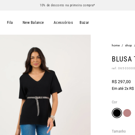
10% de desconto na primeira compra*
s
Fila
New Balance
Acessórios
Bazar
home
/
shop
BLUSA 
ref: 0650300
R$ 297,00
Em até 2x R$
Cor
Tamanho