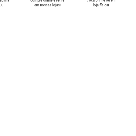
 acima
compre online e retire
troca online ou em
,00
em nossas lojas!
loja física!