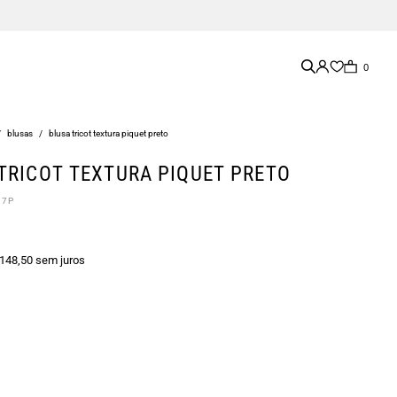
0
/
blusas
/
blusa tricot textura piquet preto
TRICOT TEXTURA PIQUET PRETO
07P
 148,50 sem juros