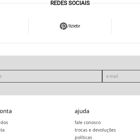
REDES SOCIAIS
/liziebr
onta
ajuda
idos
fale conosco
ta
trocas e devoluções
políticas