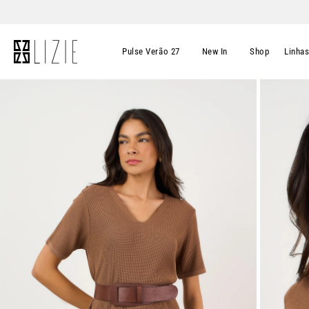
Pulse Verão 27
New In
Shop
Linha