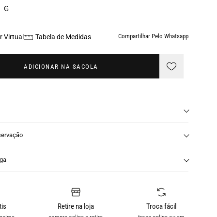
G
Compartilhar Pelo Whatsapp
 Virtual
Tabela de Medidas
ADICIONAR NA SACOLA
servação
nga
tis
Retire na loja
Troca fácil