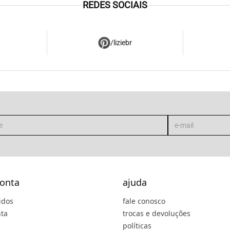
REDES SOCIAIS
/liziebr
onta
ajuda
idos
fale conosco
ta
trocas e devoluções
políticas