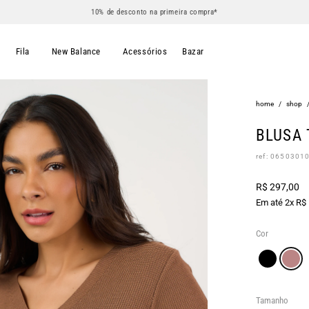
10% de desconto na primeira compra*
s
Fila
New Balance
Acessórios
Bazar
home
/
shop
BLUSA 
ref: 0650301
R$ 297,00
Em até 2x R$
Cor
Tamanho