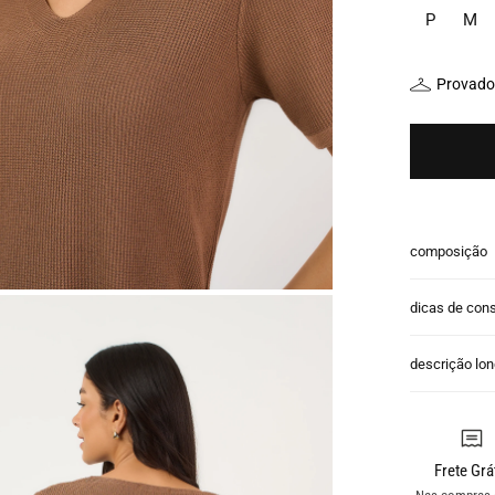
P
M
Provador
composição
dicas de con
descrição lo
Frete Grá