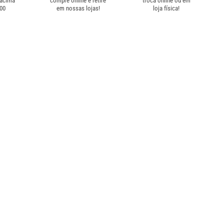
 acima
compre online e retire
troca online ou em
,00
em nossas lojas!
loja física!