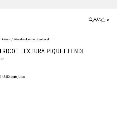
0
/
blusas
/
blusa tricot textura piquet fendi
TRICOT TEXTURA PIQUET FENDI
08P
 148,50 sem juros