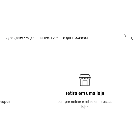
R$ 267,00
R$ 127,00
BLUSA TRICOT PIQUET MARROM
R$ 168
retire em uma loja
o cupom
compre online e retire em nossas
lojas!