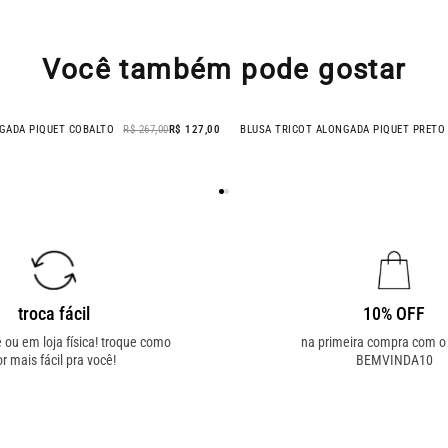
Você também pode gostar
GADA PIQUET COBALTO
R$ 267,00
R$ 127,00
BLUSA TRICOT ALONGADA PIQUET PRETO
- 52% OFF
troca fácil
10% OFF
e ou em loja física! troque como
na primeira compra com 
or mais fácil pra você!
BEMVINDA10