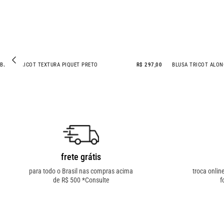
BLUSA TRICOT TEXTURA PIQUET PRETO
R$ 297,00
BLUSA TRICOT ALON
- 52% OFF
frete grátis
para todo o Brasil nas compras acima
troca onlin
de R$ 500 *Consulte
f