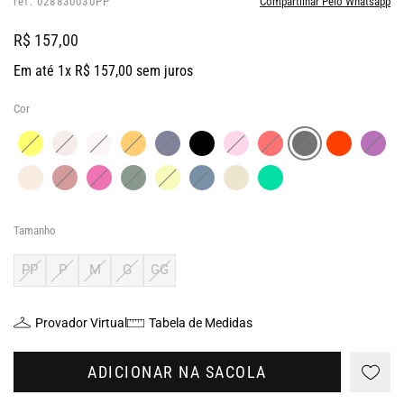
ref: 028830030PP
Compartilhar Pelo Whatsapp
R$ 157,00
Em até 1x R$ 157,00 sem juros
Cor
Tamanho
PP
P
M
G
GG
Provador Virtual
Tabela de Medidas
ADICIONAR NA SACOLA