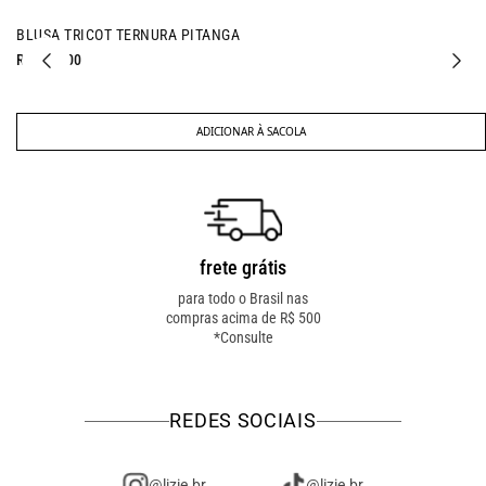
BLUSA TRICOT TERNURA PITANGA
R$ 157,00
ADICIONAR À SACOLA
frete grátis
troca fácil
para todo o Brasil nas
troca online ou em loja
compras acima de R$ 500
física! troque como for
*Consulte
mais fácil pra você!
REDES SOCIAIS
@lizie.br
@lizie.br