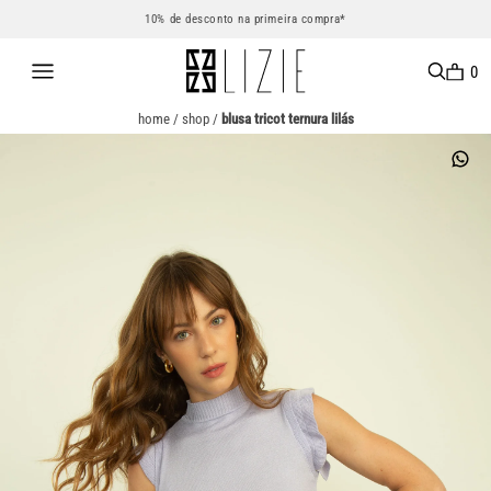
10% de desconto na primeira compra*
0
home
/
shop
/
blusa tricot ternura lilás