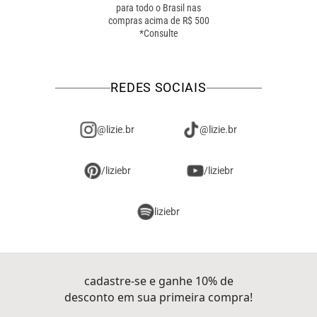
para todo o Brasil nas
troca online ou em loja
compras acima de R$ 500
física! troque como for
*Consulte
mais fácil pra você!
REDES SOCIAIS
@lizie.br
@lizie.br
/liziebr
/liziebr
liziebr
cadastre-se e ganhe 10% de
desconto em sua primeira compra!