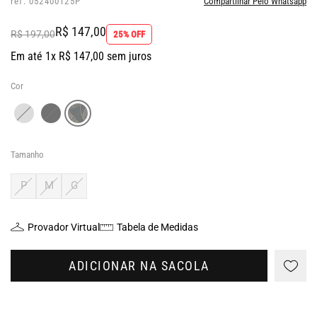
ref: 052400125P
Compartilhar Pelo Whatsapp
R$ 147,00
R$ 197,00
25% OFF
Em até 1x R$ 147,00 sem juros
Cor
Tamanho
P
M
G
Provador Virtual
Tabela de Medidas
ADICIONAR NA SACOLA