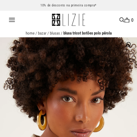
10% de desconto na primeira compra*
0
home
/
bazar
/
blusas
/
blusa tricot botões polo pérola