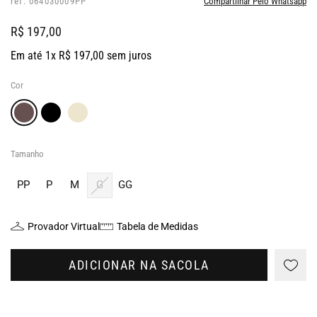
ref: 064030009PP
Compartilhar Pelo Whatsapp
R$ 197,00
Em até 1x R$ 197,00 sem juros
Cor
Tamanho
PP
P
M
G
GG
Provador Virtual
Tabela de Medidas
ADICIONAR NA SACOLA