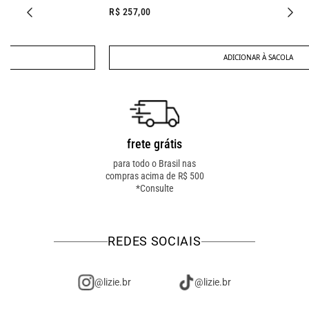
R$ 257,00
ADICIONAR À SACOLA
frete grátis
troca fácil
para todo o Brasil nas
troca online ou em loja
compras acima de R$ 500
física! troque como for
*Consulte
mais fácil pra você!
REDES SOCIAIS
@lizie.br
@lizie.br