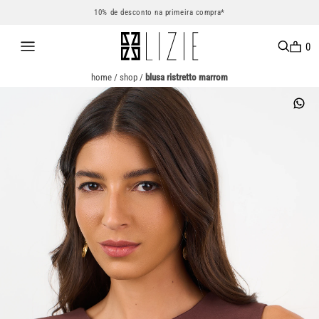
10% de desconto na primeira compra*
0
home
/
shop
/
blusa ristretto marrom