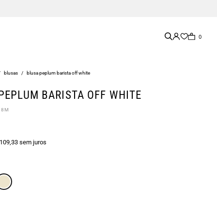
0
/
blusas
/
blusa peplum barista off white
PEPLUM BARISTA OFF WHITE
08M
 109,33 sem juros