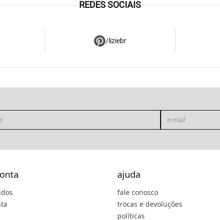
REDES SOCIAIS
/liziebr
onta
ajuda
idos
fale conosco
ta
trocas e devoluções
políticas