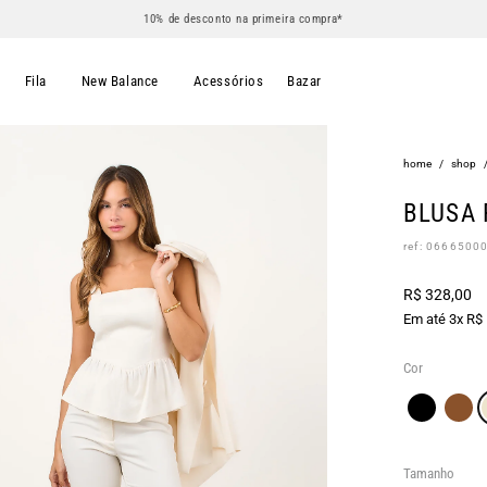
10% de desconto na primeira compra*
s
Fila
New Balance
Acessórios
Bazar
home
/
shop
BLUSA 
ref: 0666500
R$ 328,00
Em até 3x R$
Cor
Tamanho