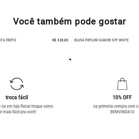
Você também pode gostar
STA PRETO
R$ 328,00
BLUSA PEPLUM GUACHE OFF WHITE
- 14% OFF
troca fácil
10% OFF
e ou em loja física! troque como
na primeira compra com 
or mais fácil pra você!
BEMVINDA10