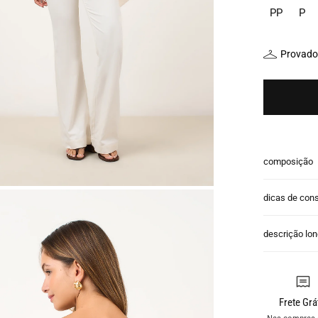
PP
P
Provador
composição
dicas de con
descrição lo
Frete Grá