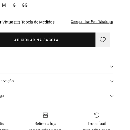
M
G
GG
Compartilhar Pelo Whatsapp
 Virtual
Tabela de Medidas
ADICIONAR NA SACOLA
servação
nga
tis
Retire na loja
Troca fácil