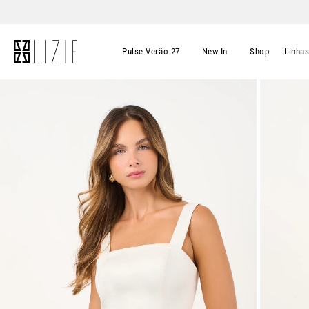
Pulse Verão 27
New In
Shop
Linha