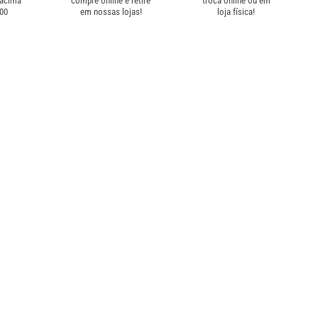
 acima
compre online e retire
troca online ou em
,00
em nossas lojas!
loja física!