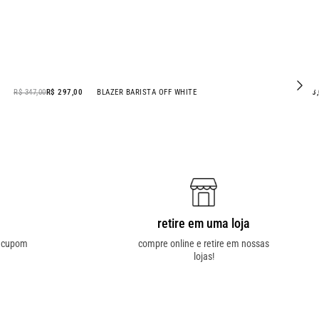
R$ 347,00
R$ 297,00
BLAZER BARISTA OFF WHITE
R$ 568
retire em uma loja
o cupom
compre online e retire em nossas
lojas!