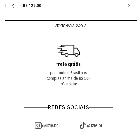
R$ 168,00
R$ 127,00
ADICIONAR À SACOLA
frete grátis
troca fácil
para todo o Brasil nas
troca online ou em loja
compras acima de R$ 500
física! troque como for
*Consulte
mais fácil pra você!
REDES SOCIAIS
@lizie.br
@lizie.br