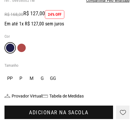
ref: 066080021M
Compartilhar Pelo Whatsapp
R$ 127,00
R$ 168,00
24% OFF
Em até 1x R$ 127,00 sem juros
Cor
Tamanho
PP
P
M
G
GG
Provador Virtual
Tabela de Medidas
ADICIONAR NA SACOLA