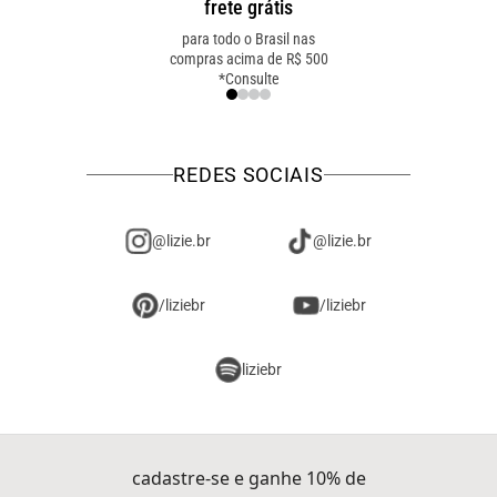
frete grátis
troca fácil
para todo o Brasil nas
troca online ou em loja
compras acima de R$ 500
física! troque como for
*Consulte
mais fácil pra você!
REDES SOCIAIS
@lizie.br
@lizie.br
/liziebr
/liziebr
liziebr
cadastre-se e ganhe 10% de