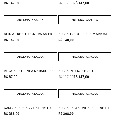
R$ 147,00
R$ 197,00
R$ 147,00
ADICIONAR À SACOLA
ADICIONAR À SACOLA
NEW IN
NEW IN
BLUSA TRICOT TERNURA AMÊNDOA
BLUSA TRICOT FRESH MARROM
R$ 157,00
R$ 148,00
ADICIONAR À SACOLA
ADICIONAR À SACOLA
- 25% OFF
REGATA RETILINEA NADADOR CORAL
BLUSA INTENSE PRETO
R$ 87,00
R$ 197,00
R$ 147,00
ADICIONAR À SACOLA
ADICIONAR À SACOLA
NEW IN
NEW IN
CAMISA PREGAS VITAL PRETO
BLUSA SARJA ONDAS OFF WHITE
R$ 388,00
R$ 368,00