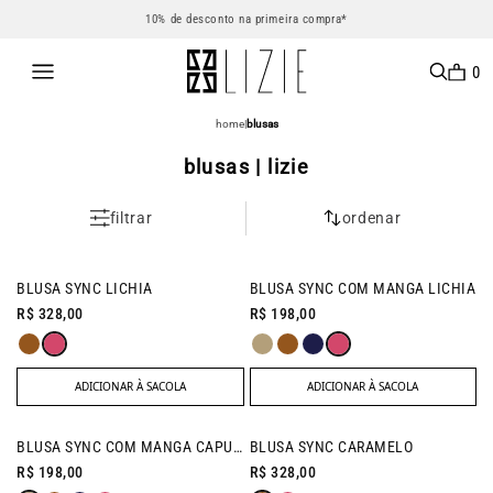
10% de desconto na primeira compra*
0
home
|
blusas
blusas | lizie
filtrar
ordenar
NEW IN
NEW IN
BLUSA SYNC LICHIA
BLUSA SYNC COM MANGA LICHIA
R$ 328,00
R$ 198,00
ADICIONAR À SACOLA
ADICIONAR À SACOLA
NEW IN
NEW IN
BLUSA SYNC COM MANGA CAPUCCINO
BLUSA SYNC CARAMELO
R$ 198,00
R$ 328,00