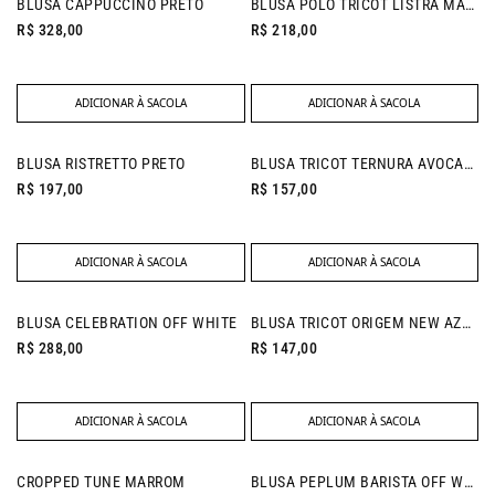
BLUSA CAPPUCCINO PRETO
BLUSA POLO TRICOT LISTRA MARROM
R$ 328,00
R$ 218,00
ADICIONAR À SACOLA
ADICIONAR À SACOLA
NEW IN
BLUSA RISTRETTO PRETO
BLUSA TRICOT TERNURA AVOCADO
R$ 197,00
R$ 157,00
ADICIONAR À SACOLA
ADICIONAR À SACOLA
NEW IN
BLUSA CELEBRATION OFF WHITE
BLUSA TRICOT ORIGEM NEW AZUL SERENO
R$ 288,00
R$ 147,00
ADICIONAR À SACOLA
ADICIONAR À SACOLA
NEW IN
CROPPED TUNE MARROM
BLUSA PEPLUM BARISTA OFF WHITE