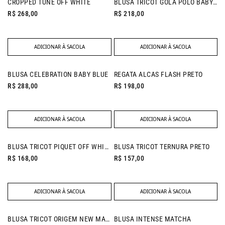
CROPPED TUNE OFF WHITE
BLUSA TRICOT GOLA POLO BABY PINK
R$ 268,00
R$ 218,00
ADICIONAR À SACOLA
ADICIONAR À SACOLA
NEW IN
NEW IN
BLUSA CELEBRATION BABY BLUE
REGATA ALCAS FLASH PRETO
R$ 288,00
R$ 198,00
ADICIONAR À SACOLA
ADICIONAR À SACOLA
NEW IN
NEW IN
BLUSA TRICOT PIQUET OFF WHITE
BLUSA TRICOT TERNURA PRETO
R$ 168,00
R$ 157,00
ADICIONAR À SACOLA
ADICIONAR À SACOLA
- 25% OFF
BLUSA TRICOT ORIGEM NEW MARINHO
BLUSA INTENSE MATCHA