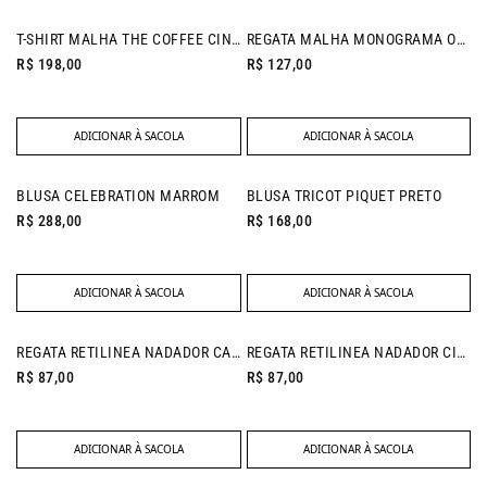
NEW IN
T-SHIRT MALHA THE COFFEE CINZA ESTONADO
REGATA MALHA MONOGRAMA OFF WHITE
R$ 198,00
R$ 127,00
ADICIONAR À SACOLA
ADICIONAR À SACOLA
NEW IN
NEW IN
BLUSA CELEBRATION MARROM
BLUSA TRICOT PIQUET PRETO
R$ 288,00
R$ 168,00
ADICIONAR À SACOLA
ADICIONAR À SACOLA
REGATA RETILINEA NADADOR CAQUI
REGATA RETILINEA NADADOR CINZA MESCLA
R$ 87,00
R$ 87,00
ADICIONAR À SACOLA
ADICIONAR À SACOLA