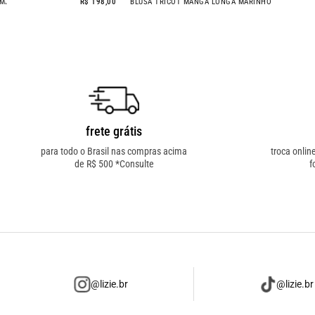
BLUSA SYNC COM MANGA CARAMELO
R$ 198,00
BLUSA TRICOT MAN
frete grátis
para todo o Brasil nas compras acima
troca onlin
de R$ 500 *Consulte
f
@lizie.br
@lizie.br