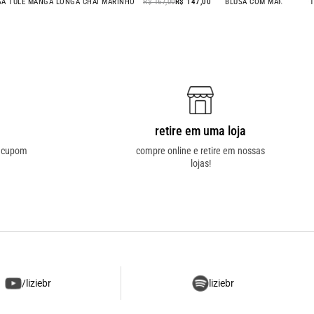
R$ 198,00
BLUSA TULE MANGA LONGA CHAI MARINHO
R$ 167,00
R$ 147
- 12% OFF
retire em uma loja
o cupom
compre online e retire em nossas
lojas!
/liziebr
liziebr