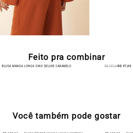
Feito pra combinar
BLUSA MANGA LONGA SINO DELUXE CARAMELO
R$ 257,00
R$ 97,00
BAZAR
- 62% OFF
Você também pode gostar