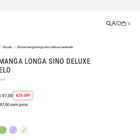
0
/
blusas
/
blusa manga longa sino deluxe caramelo
MANGA LONGA SINO DELUXE
ELO
40G
 97,00
62% OFF
 97,00 sem juros