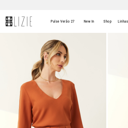
Pulse Verão 27
New In
Shop
Linha