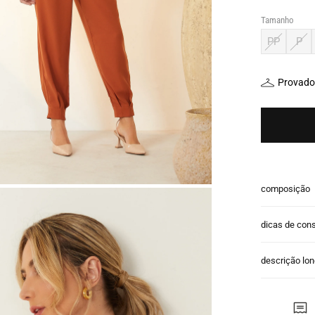
Tamanho
PP
P
Provador
composição
dicas de con
descrição lo