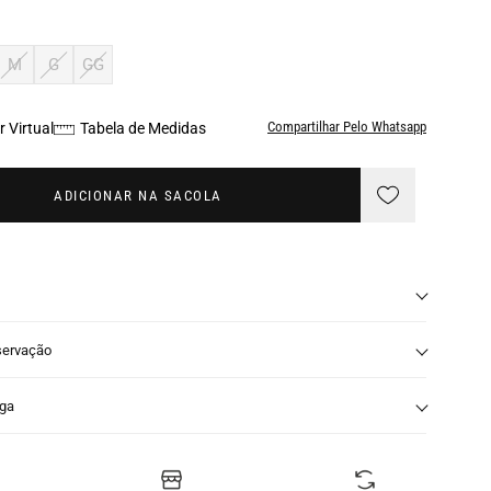
M
G
GG
Compartilhar Pelo Whatsapp
 Virtual
Tabela de Medidas
ADICIONAR NA SACOLA
servação
nga