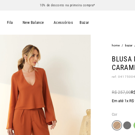
10% de desconto na primeira compra*
s
Fila
New Balance
Acessórios
Bazar
home
/
bazar
BLUSA 
CARAM
ref: 0417500
R$ 257,00
R$
Em até 1x R$
Cor