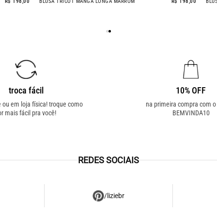
GA LONGA MARINHO
R$ 198,00
BLUSA TRICOT MANGA LONGA MARROM
troca fácil
10% OFF
e ou em loja física! troque como
na primeira compra com 
or mais fácil pra você!
BEMVINDA10
REDES SOCIAIS
/liziebr