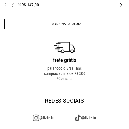
R$ 297,00
R$ 147,00
ADICIONAR À SACOLA
frete grátis
troca fácil
para todo o Brasil nas
troca online ou em loja
compras acima de R$ 500
física! troque como for
*Consulte
mais fácil pra você!
REDES SOCIAIS
@lizie.br
@lizie.br