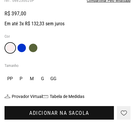
ref: 066230020P
Compartilhar Pelo Whatsapp
R$ 397,00
Em até 3x R$ 132,33 sem juros
Cor
Tamanho
PP
P
M
G
GG
Provador Virtual
Tabela de Medidas
ADICIONAR NA SACOLA