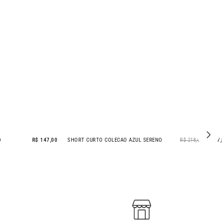
O
R$ 147,00
SHORT CURTO COLECAO AZUL SERENO
R$ 218,00
R$ 127
- 42% OFF