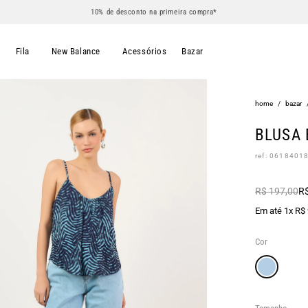
10% de desconto na primeira compra*
s
Fila
New Balance
Acessórios
Bazar
home
/
bazar
BLUSA 
ref: 0618401
R$ 197,00
R$
Em até 1x R$
Cor