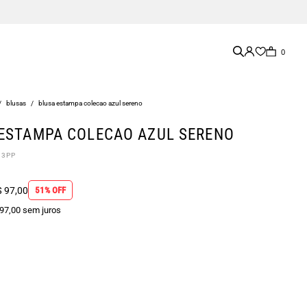
0
/
blusas
/
blusa estampa colecao azul sereno
ESTAMPA COLECAO AZUL SERENO
83PP
 97,00
51% OFF
 97,00 sem juros