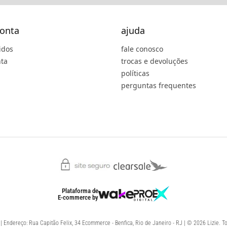
onta
ajuda
idos
fale conosco
ta
trocas e devoluções
políticas
perguntas frequentes
Plataforma de
E-commerce
by
 Endereço: Rua Capitão Felix, 34 Ecommerce - Benfica, Rio de Janeiro - RJ | © 2026 Lizie. To