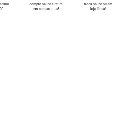
 acima
compre online e retire
troca online ou em
,00
em nossas lojas!
loja física!