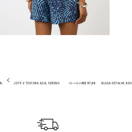
BLUSA DECOTE V TEXTURA AZUL SERENO
R$ 148,00
R$ 97,00
- 34% OFF
- 51% OFF