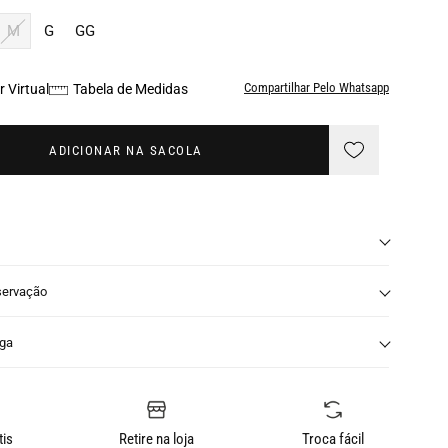
M
G
GG
Compartilhar Pelo Whatsapp
 Virtual
Tabela de Medidas
ADICIONAR NA SACOLA
servação
nga
tis
Retire na loja
Troca fácil