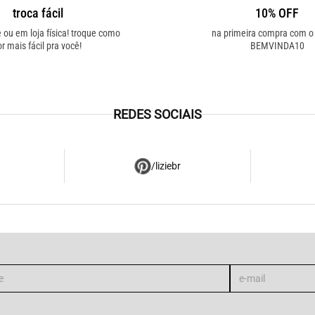
troca fácil
10% OFF
e ou em loja física! troque como
na primeira compra com 
or mais fácil pra você!
BEMVINDA10
REDES SOCIAIS
/liziebr