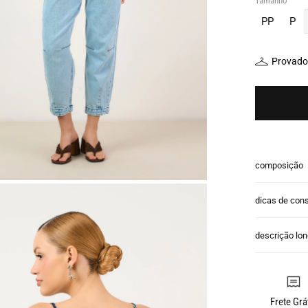
Tamanho
PP
P
Provador
composição
dicas de con
descrição lo
Frete Grá