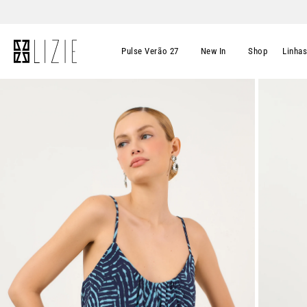
Pulse Verão 27
New In
Shop
Linha