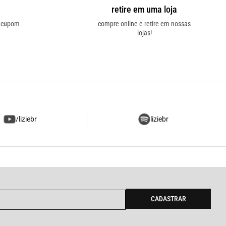
retire em uma loja
o cupom
compre online e retire em nossas
lojas!
/liziebr
liziebr
CADASTRAR