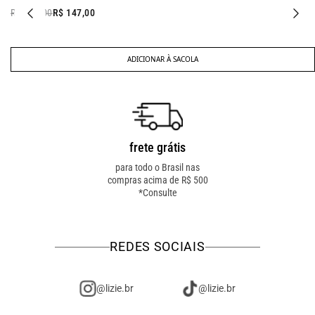
R$ 297,00
R$ 147,00
ADICIONAR À SACOLA
frete grátis
troca fácil
para todo o Brasil nas
troca online ou em loja
compras acima de R$ 500
física! troque como for
*Consulte
mais fácil pra você!
REDES SOCIAIS
@lizie.br
@lizie.br