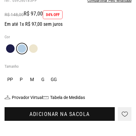
ref: 059260183PP
Compartilhar Pelo Whatsapp
R$ 97,00
R$ 148,00
34% OFF
Em até 1x R$ 97,00 sem juros
Cor
Tamanho
PP
P
M
G
GG
Provador Virtual
Tabela de Medidas
ADICIONAR NA SACOLA