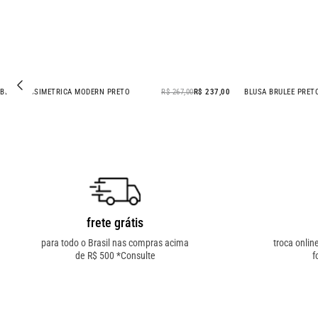
BLUSA ASSIMETRICA MODERN PRETO
R$ 267,00
R$ 237,00
BLUSA BRULEE PRET
- 11% OFF
frete grátis
para todo o Brasil nas compras acima
troca onlin
de R$ 500 *Consulte
f