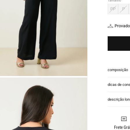
Tamanho
PP
P
Provador
composição
dicas de con
descrição lo
Frete Grá