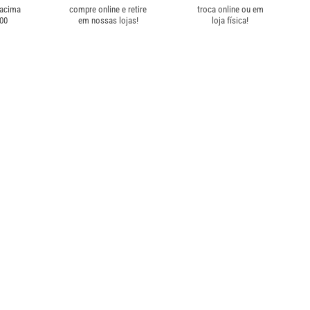
 acima
compre online e retire
troca online ou em
,00
em nossas lojas!
loja física!