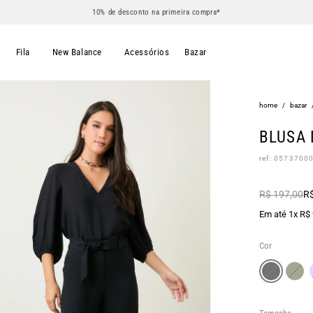
10% de desconto na primeira compra*
s
Fila
New Balance
Acessórios
Bazar
home
/
bazar
BLUSA 
ref: 0573700
R$ 197,00
R$
Em até 1x R$
Cor