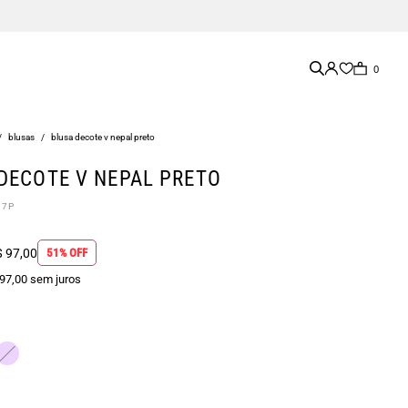
0
/
blusas
/
blusa decote v nepal preto
DECOTE V NEPAL PRETO
07P
 97,00
51% OFF
 97,00 sem juros