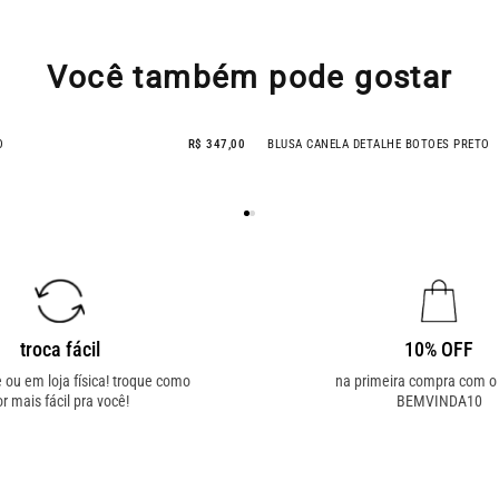
Você também pode gostar
O
R$ 347,00
BLUSA CANELA DETALHE BOTOES PRETO
- 9% OFF
troca fácil
10% OFF
e ou em loja física! troque como
na primeira compra com 
or mais fácil pra você!
BEMVINDA10