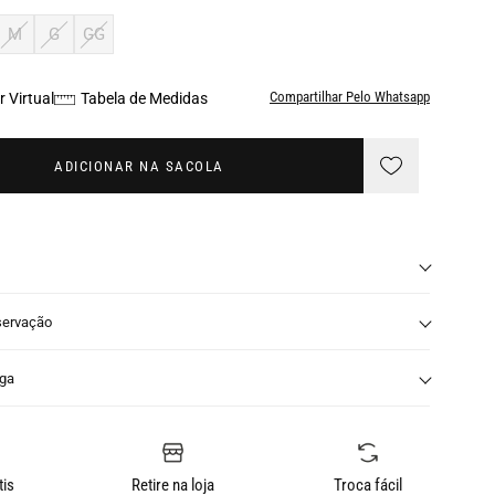
M
G
GG
Compartilhar Pelo Whatsapp
 Virtual
Tabela de Medidas
ADICIONAR NA SACOLA
servação
nga
tis
Retire na loja
Troca fácil