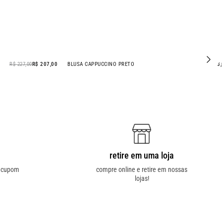
R$ 227,00
R$ 207,00
BLUSA CAPPUCCINO PRETO
R$ 328
retire em uma loja
o cupom
compre online e retire em nossas
lojas!