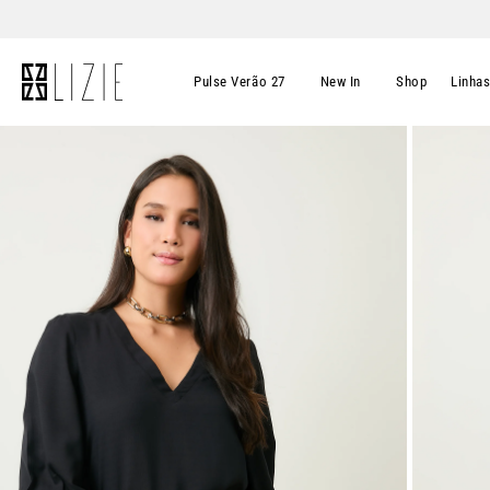
Pulse Verão 27
New In
Shop
Linha