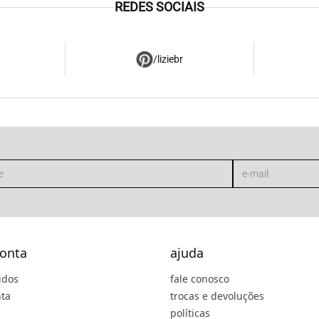
REDES SOCIAIS
/liziebr
onta
ajuda
idos
fale conosco
ta
trocas e devoluções
políticas