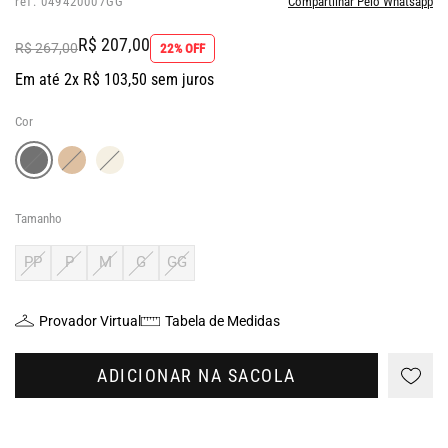
ref: 049420007GG
Compartilhar Pelo Whatsapp
R$ 207,00
R$ 267,00
22% OFF
Em até 2x R$ 103,50 sem juros
Cor
Tamanho
PP
P
M
G
GG
Provador Virtual
Tabela de Medidas
ADICIONAR NA SACOLA