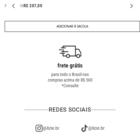
R$ 227,00
R$ 207,00
ADICIONAR À SACOLA
frete grátis
troca fácil
para todo o Brasil nas
troca online ou em loja
compras acima de R$ 500
física! troque como for
*Consulte
mais fácil pra você!
REDES SOCIAIS
@lizie.br
@lizie.br