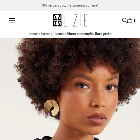
10% de desconto na primeira compra*
0
home
/
bazar
/
blusas
/
blusa amarração flora preto