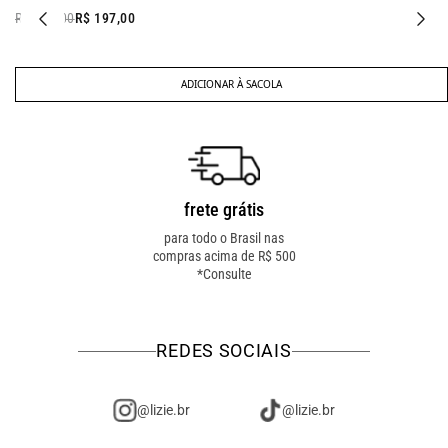
R$ 267,00
R$ 197,00
ADICIONAR À SACOLA
frete grátis
troca fácil
para todo o Brasil nas
troca online ou em loja
compras acima de R$ 500
física! troque como for
*Consulte
mais fácil pra você!
REDES SOCIAIS
@lizie.br
@lizie.br