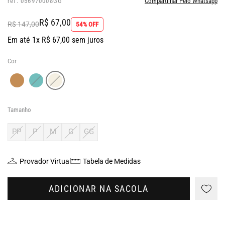
ref: 056970008GG
Compartilhar Pelo Whatsapp
R$ 67,00
R$ 147,00
54% OFF
Em até 1x R$ 67,00 sem juros
Cor
Tamanho
PP
P
M
G
GG
Provador Virtual
Tabela de Medidas
ADICIONAR NA SACOLA