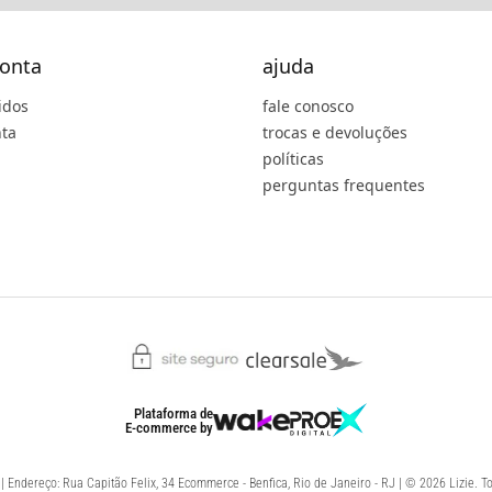
onta
ajuda
idos
fale conosco
ta
trocas e devoluções
políticas
perguntas frequentes
Plataforma de
E-commerce
by
 Endereço: Rua Capitão Felix, 34 Ecommerce - Benfica, Rio de Janeiro - RJ | © 2026 Lizie. To