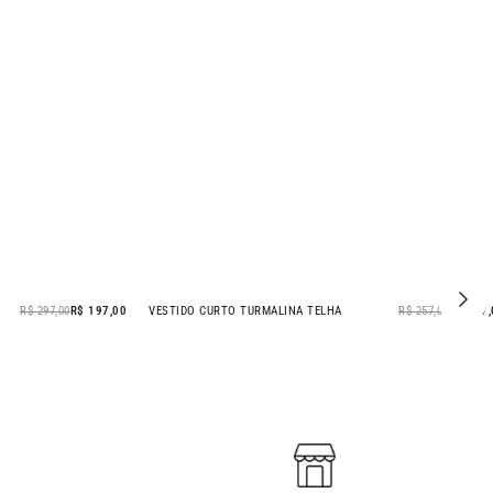
R$ 297,00
R$ 197,00
VESTIDO CURTO TURMALINA TELHA
R$ 257,00
R$ 207
- 19% OFF