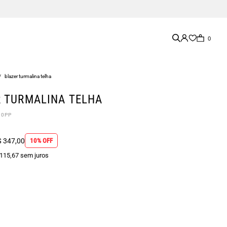
0
/
blazer turmalina telha
 TURMALINA TELHA
20PP
 347,00
10% OFF
 115,67 sem juros