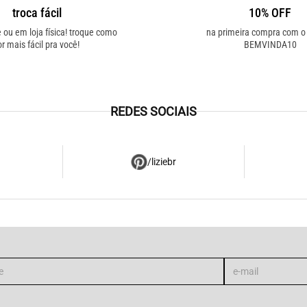
troca fácil
10% OFF
e ou em loja física! troque como
na primeira compra com 
or mais fácil pra você!
BEMVINDA10
REDES SOCIAIS
/liziebr