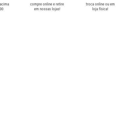
 acima
compre online e retire
troca online ou em
,00
em nossas lojas!
loja física!