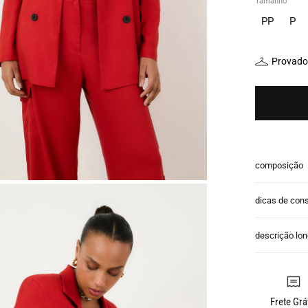
Tamanho
PP
P
Provador
composição
dicas de con
descrição lo
Frete Grá