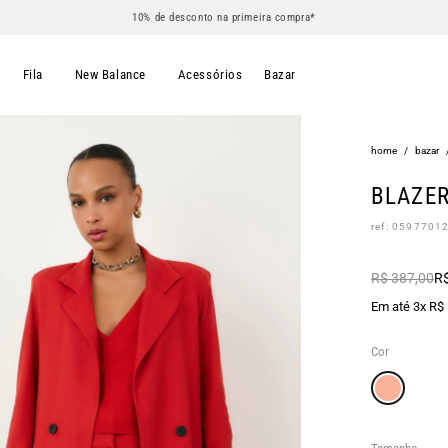
10% de desconto na primeira compra*
s
Fila
New Balance
Acessórios
Bazar
home
/
bazar
BLAZER
ref: 0597701
R$ 387,00
R$
Em até 3x R$
Cor