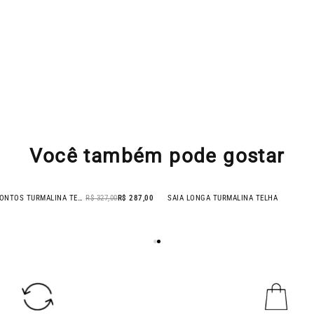
Você também pode gostar
CALCA BOLSOS PESPONTOS TURMALINA TELHA
R$ 327,00
R$ 287,00
SAIA LONGA TURMALINA TELHA
- 34% OFF