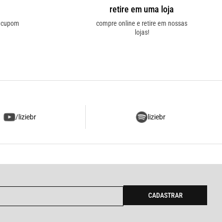
retire em uma loja
o cupom
compre online e retire em nossas
lojas!
/liziebr
liziebr
CADASTRAR