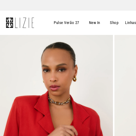
Pulse Verão 27
New In
Shop
Linha