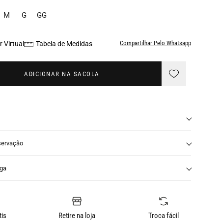
M
G
GG
Compartilhar Pelo Whatsapp
 Virtual
Tabela de Medidas
ADICIONAR NA SACOLA
servação
nga
tis
Retire na loja
Troca fácil