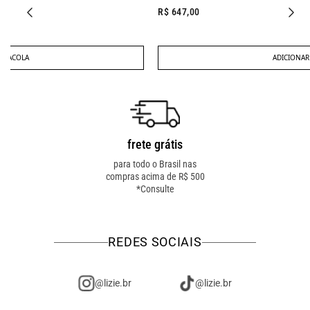
R$ 647,00
ADICIONAR À SACOLA
frete grátis
troca fácil
para todo o Brasil nas
troca online ou em loja
compras acima de R$ 500
física! troque como for
*Consulte
mais fácil pra você!
REDES SOCIAIS
@lizie.br
@lizie.br