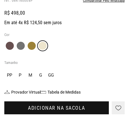
ref: 064160008P
Compartilhar Pelo Whatsapp
R$ 498,00
Em até 4x R$ 124,50 sem juros
Cor
Tamanho
PP
P
M
G
GG
Provador Virtual
Tabela de Medidas
ADICIONAR NA SACOLA