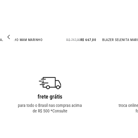
BLAZER GRAOS PEANUT
R$ 397,00
R$ 297,00
BLAZER LINHO MAM
- 25% OFF
- 11% OFF
frete grátis
para todo o Brasil nas compras acima
troca onlin
de R$ 500 *Consulte
f