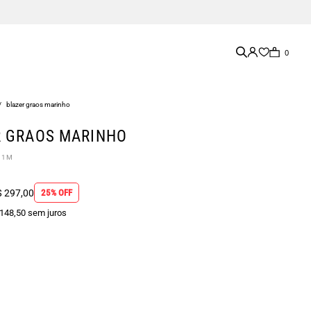
0
/
blazer graos marinho
R GRAOS MARINHO
21M
 297,00
25% OFF
 148,50 sem juros