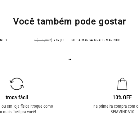
Você também pode gostar
 MARINHO
R$ 747,00
R$ 667,00
BLAZER SELENITA MARINHO
- 50% OFF
troca fácil
10% OFF
e ou em loja física! troque como
na primeira compra com 
or mais fácil pra você!
BEMVINDA10