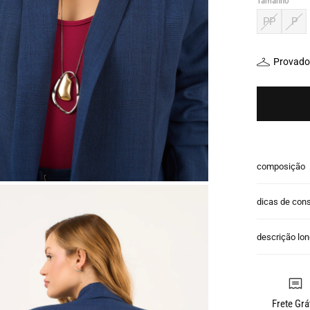
Tamanho
PP
P
Provador
composição
dicas de con
descrição lo
Frete Grá