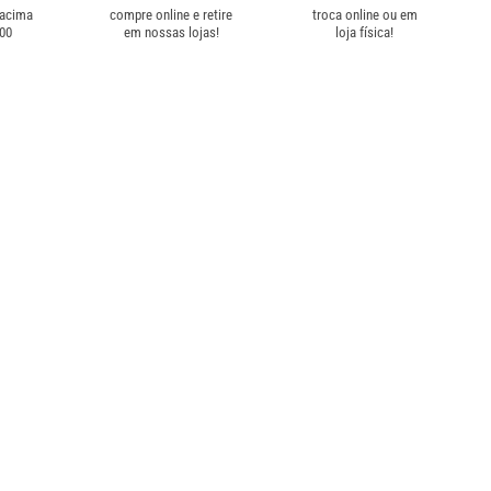
 acima
compre online e retire
troca online ou em
,00
em nossas lojas!
loja física!