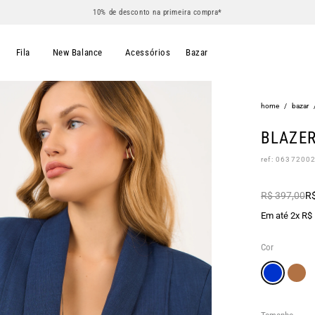
10% de desconto na primeira compra*
s
Fila
New Balance
Acessórios
Bazar
home
/
bazar
BLAZE
ref: 0637200
R$ 397,00
R$
Em até 2x R$
Cor