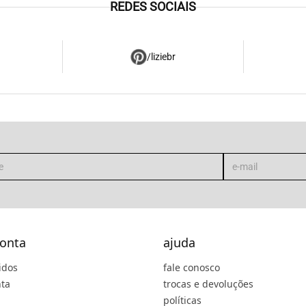
REDES SOCIAIS
/liziebr
onta
ajuda
idos
fale conosco
ta
trocas e devoluções
políticas