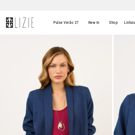
Pulse Verão 27
New In
Shop
Linha