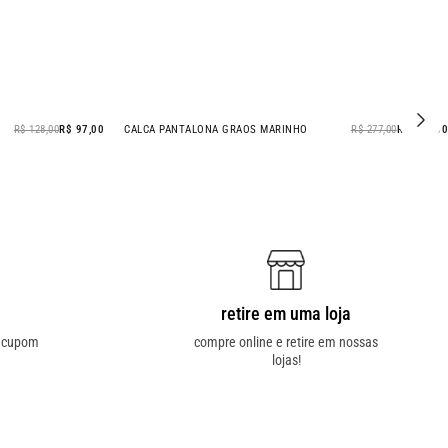
R$ 577,00
R$ 287,00
BLUSA MANGA GRAOS MARINHO
R$ 128,00
R$ 97
- 24% OFF
retire em uma loja
o cupom
compre online e retire em nossas
lojas!