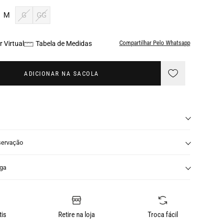
M
G
GG
Compartilhar Pelo Whatsapp
 Virtual
Tabela de Medidas
ADICIONAR NA SACOLA
servação
nga
tis
Retire na loja
Troca fácil