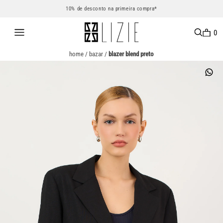
10% de desconto na primeira compra*
0
home
/
bazar
/
blazer blend preto