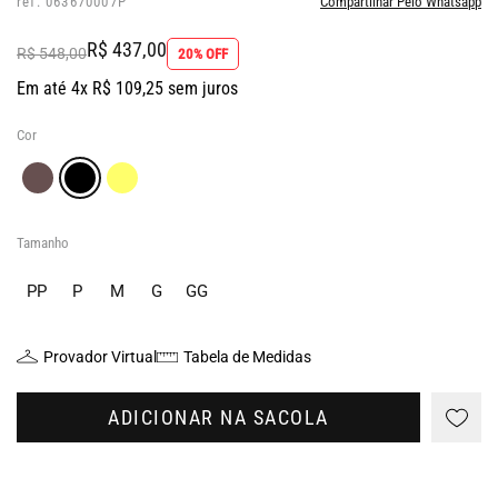
ref: 063670007P
Compartilhar Pelo Whatsapp
R$ 437,00
R$ 548,00
20% OFF
Em até 4x R$ 109,25 sem juros
Cor
Tamanho
PP
P
M
G
GG
Provador Virtual
Tabela de Medidas
ADICIONAR NA SACOLA