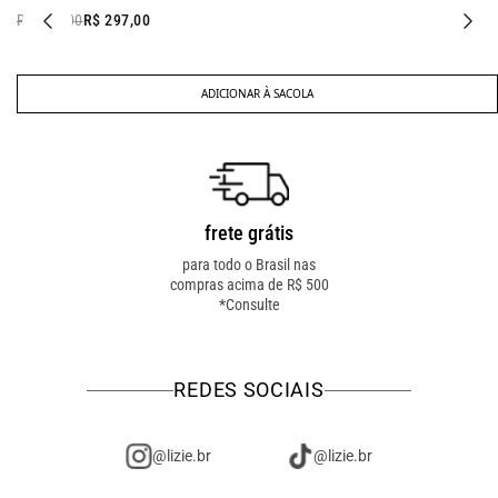
R$ 547,00
R$ 297,00
ADICIONAR À SACOLA
frete grátis
troca fácil
para todo o Brasil nas
troca online ou em loja
compras acima de R$ 500
física! troque como for
*Consulte
mais fácil pra você!
REDES SOCIAIS
@lizie.br
@lizie.br