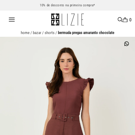
10% de desconto na primeira compra*
0
home
/
bazar
/
shorts
/
bermuda pregas amaranto chocolate