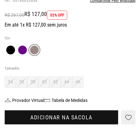
ref: 05780033634
Compartilhar Pelo Whatsapp
R$ 127,00
R$ 267,00
52% OFF
Em até 1x R$ 127,00 sem juros
Cor
Tamanho
34
36
38
40
42
44
46
Provador Virtual
Tabela de Medidas
ADICIONAR NA SACOLA