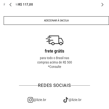
R$ 237,00
R$ 117,00
ADICIONAR À SACOLA
frete grátis
troca fácil
para todo o Brasil nas
troca online ou em loja
compras acima de R$ 500
física! troque como for
*Consulte
mais fácil pra você!
REDES SOCIAIS
@lizie.br
@lizie.br