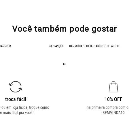
Você também pode gostar
 MARROM
R$ 149,99
BERMUDA SARJA CARGO OFF WHITE
- 51% OFF
troca fácil
10% OFF
e ou em loja física! troque como
na primeira compra com 
or mais fácil pra você!
BEMVINDA10