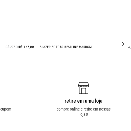
R$ 297,00
R$ 147,00
BLAZER BOTOES BEATLINE MARROM
R$ 598
retire em uma loja
o cupom
compre online e retire em nossas
lojas!