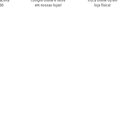
 acima
compre online e retire
troca online ou em
,00
em nossas lojas!
loja física!