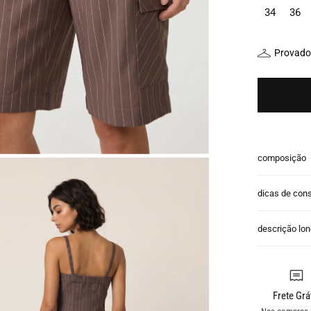
34
36
Provador
composição
dicas de con
descrição lo
Frete Grá