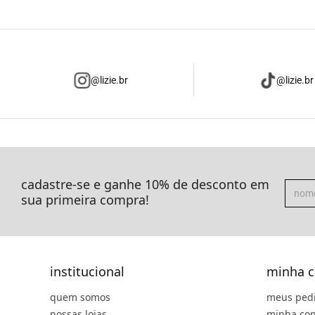
@lizie.br
@lizie.br
cadastre-se e ganhe 10% de desconto em
sua primeira compra!
institucional
minha c
quem somos
meus ped
nossas lojas
minha con