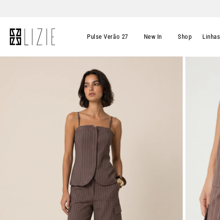
Pulse Verão 27
New In
Shop
Linha