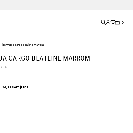
0
/
bermuda cargo beatline marrom
DA CARGO BEATLINE MARROM
0934
 109,33 sem juros