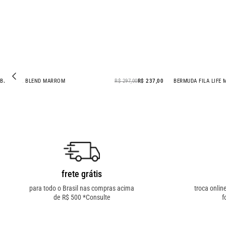
BERMUDA BLEND MARROM
R$ 297,00
R$ 237,00
BERMUDA FILA LIFE
- 20% OFF
frete grátis
para todo o Brasil nas compras acima
troca onlin
de R$ 500 *Consulte
f