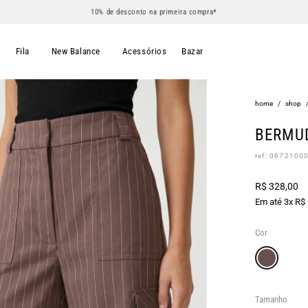
10% de desconto na primeira compra*
s
Fila
New Balance
Acessórios
Bazar
home
/
shop
BERMU
ref: 0672100
R$ 328,00
Em até 3x R$
Cor
Tamanho