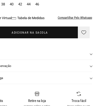
38
40
42
44
46
Compartilhar Pelo Whatsapp
 Virtual
Tabela de Medidas
ADICIONAR NA SACOLA
servação
nga
tis
Retire na loja
Troca fácil