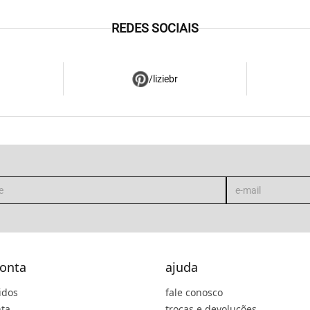
REDES SOCIAIS
/liziebr
onta
ajuda
idos
fale conosco
ta
trocas e devoluções