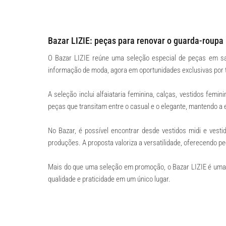
Bazar LIZIE: peças para renovar o guarda-roupa
O Bazar LIZIE reúne uma seleção especial de peças em sa
informação de moda, agora em oportunidades exclusivas por 
A seleção inclui alfaiataria feminina, calças, vestidos fem
peças que transitam entre o casual e o elegante, mantendo a
No Bazar, é possível encontrar desde vestidos midi e vesti
produções. A proposta valoriza a versatilidade, oferecendo 
Mais do que uma seleção em promoção, o Bazar LIZIE é uma
qualidade e praticidade em um único lugar.