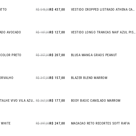
ATTO
R$ 548,00
R$ 437,00
VESTIDO CROPPED LISTRADO ATHENA CAQUI
BAZAR
- 62% OFF
LADO AVOCADO
R$ 187,00
R$ 127,00
VESTIDO LONGO TRANCAS NAIF AZUL PISCINE
BAZAR
- 51% OFF
 COLOR PRETO
R$ 357,00
R$ 207,00
BLUSA MANGA GRAOS PEANUT
BAZAR
- 24% OFF
 ORVALHO
R$ 347,00
R$ 157,00
BLAZER BLEND MARROM
BAZAR
- 20% OFF
CALCA CENOURA DETALHE VIVO VILA AZUL DENIM
R$ 367,00
R$ 177,00
BODY BASIC CANELADO MARROM
BAZAR
- 32% OFF
 WHITE
R$ 397,00
R$ 247,00
MACACAO RETO RECORTES SOFT RAFIA
BAZAR
- 60% OFF