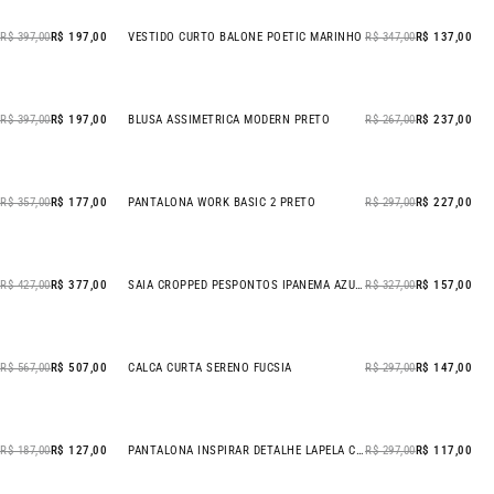
R$ 397,00
R$ 197,00
VESTIDO CURTO BALONE POETIC MARINHO
R$ 347,00
R$ 137,00
BAZAR
- 61% OFF
R$ 397,00
R$ 197,00
BLUSA ASSIMETRICA MODERN PRETO
R$ 267,00
R$ 237,00
BAZAR
- 11% OFF
R$ 357,00
R$ 177,00
PANTALONA WORK BASIC 2 PRETO
R$ 297,00
R$ 227,00
BAZAR
- 24% OFF
R$ 427,00
R$ 377,00
SAIA CROPPED PESPONTOS IPANEMA AZUL SERENO
R$ 327,00
R$ 157,00
BAZAR
- 52% OFF
R$ 567,00
R$ 507,00
CALCA CURTA SERENO FUCSIA
R$ 297,00
R$ 147,00
BAZAR
- 51% OFF
R$ 187,00
R$ 127,00
PANTALONA INSPIRAR DETALHE LAPELA CAPUCCINO
R$ 297,00
R$ 117,00
BAZAR
- 61% OFF