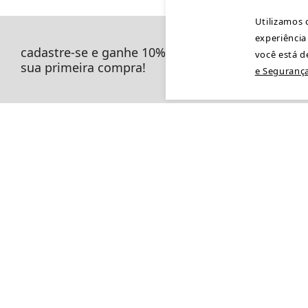
Utilizamos 
experiência
cadastre-se e ganhe 10% de desconto em
você está 
sua primeira compra!
e Segurança
institucional
minha c
quem somos
meus ped
nossas lojas
minha con
faça parte
devolução
wishlist