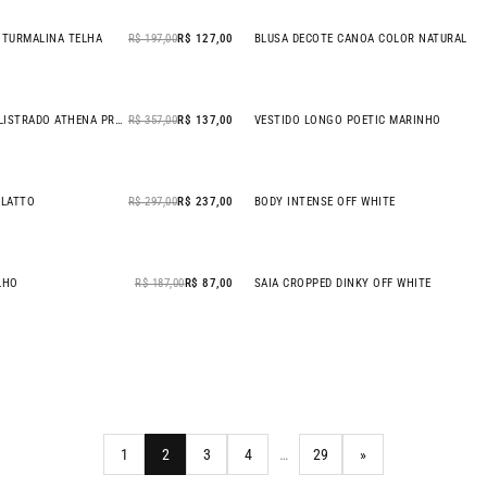
 TURMALINA TELHA
R$ 197,00
R$ 127,00
BLUSA DECOTE CANOA COLOR NATURAL
BAZAR
- 34% OFF
VESTIDO CROPPED LISTRADO ATHENA PRETO
R$ 357,00
R$ 137,00
VESTIDO LONGO POETIC MARINHO
BAZAR
- 52% OFF
ELATTO
R$ 297,00
R$ 237,00
BODY INTENSE OFF WHITE
BAZAR
- 24% OFF
LHO
R$ 187,00
R$ 87,00
SAIA CROPPED DINKY OFF WHITE
BAZAR
- 32% OFF
…
1
2
3
4
29
»
Próxima