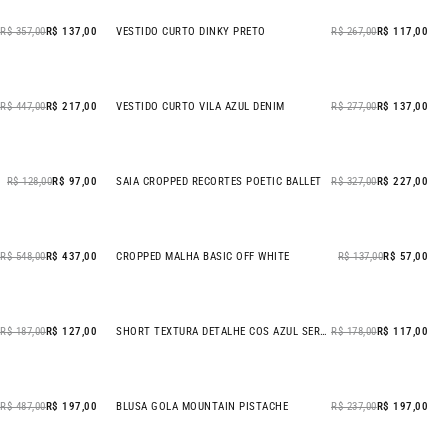
R$ 357,00
R$ 137,00
VESTIDO CURTO DINKY PRETO
R$ 267,00
R$ 117,00
BAZAR
- 56% OFF
R$ 447,00
R$ 217,00
VESTIDO CURTO VILA AZUL DENIM
R$ 277,00
R$ 137,00
BAZAR
- 51% OFF
R$ 128,00
R$ 97,00
SAIA CROPPED RECORTES POETIC BALLET
R$ 327,00
R$ 227,00
BAZAR
- 31% OFF
R$ 548,00
R$ 437,00
CROPPED MALHA BASIC OFF WHITE
R$ 137,00
R$ 57,00
BAZAR
- 58% OFF
R$ 187,00
R$ 127,00
SHORT TEXTURA DETALHE COS AZUL SERENO
R$ 178,00
R$ 117,00
BAZAR
- 34% OFF
R$ 487,00
R$ 197,00
BLUSA GOLA MOUNTAIN PISTACHE
R$ 237,00
R$ 197,00
BAZAR
- 17% OFF