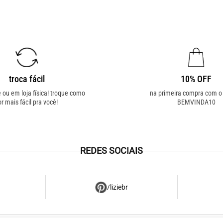
troca fácil
10% OFF
e ou em loja física! troque como
na primeira compra com 
or mais fácil pra você!
BEMVINDA10
REDES SOCIAIS
/liziebr