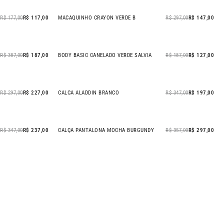
R$ 177,00
R$ 117,00
MACAQUINHO CRAYON VERDE B
R$ 297,00
R$ 147,00
BAZAR
- 51% OFF
R$ 387,00
R$ 187,00
BODY BASIC CANELADO VERDE SALVIA
R$ 187,00
R$ 127,00
BAZAR
- 32% OFF
R$ 297,00
R$ 227,00
CALCA ALADDIN BRANCO
R$ 347,00
R$ 197,00
BAZAR
- 43% OFF
R$ 347,00
R$ 237,00
CALÇA PANTALONA MOCHA BURGUNDY
R$ 357,00
R$ 297,00
BAZAR
- 17% OFF