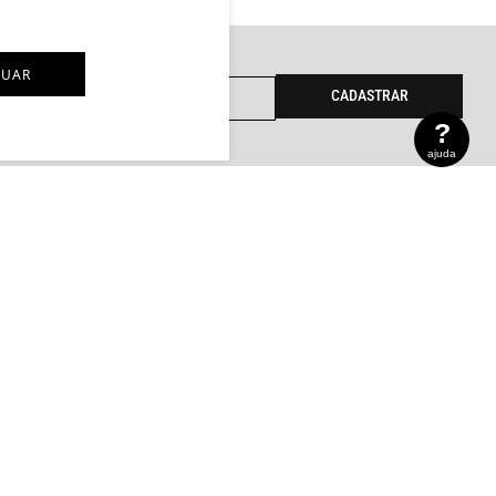
NUAR
CADASTRAR
?
ajuda
atendimento
segunda à quinta-feira: 09h às 18h
sexta-feira: 09h às 17h