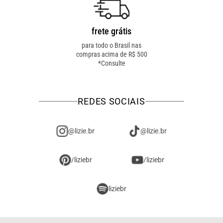
frete grátis
troca fácil
para todo o Brasil nas
troca online ou em loja
compras acima de R$ 500
física! troque como for
*Consulte
mais fácil pra você!
REDES SOCIAIS
@lizie.br
@lizie.br
/liziebr
/liziebr
liziebr