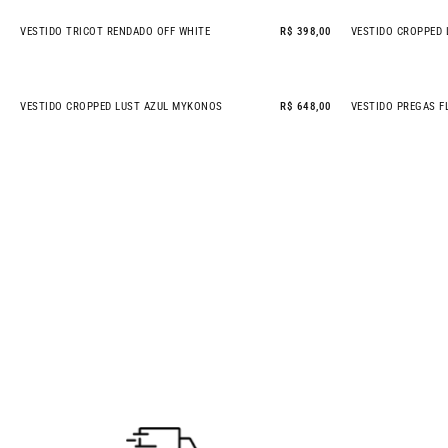
VESTIDO TRICOT RENDADO OFF WHITE
R$ 398,00
VESTIDO CROPPED 
NEW IN
NEW IN
VESTIDO CROPPED LUST AZUL MYKONOS
R$ 648,00
VESTIDO PREGAS F
NEW IN