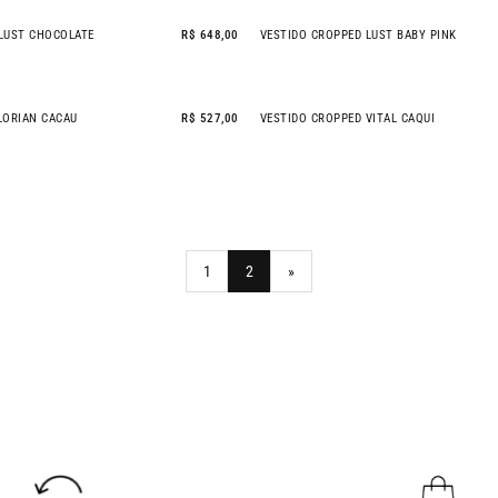
LUST CHOCOLATE
R$ 648,00
VESTIDO CROPPED LUST BABY PINK
NEW IN
LORIAN CACAU
R$ 527,00
VESTIDO CROPPED VITAL CAQUI
NEW IN
1
2
»
Próxima