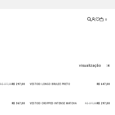
0
visualização
3
4
R$ 377,00
R$ 297,00
VESTIDO LONGO BRULEE PRETO
R$ 647,00
R$ 367,00
VESTIDO CROPPED INTENSE MATCHA
R$ 377,00
R$ 297,00
- 21% OFF