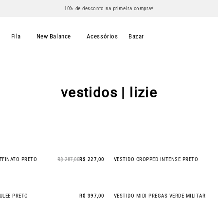
10% de desconto na primeira compra*
s
Fila
New Balance
Acessórios
Bazar
vestidos | lizie
FFINATO PRETO
R$ 287,00
R$ 227,00
VESTIDO CROPPED INTENSE PRETO
- 21% OFF
ULEE PRETO
R$ 397,00
VESTIDO MIDI PREGAS VERDE MILITAR