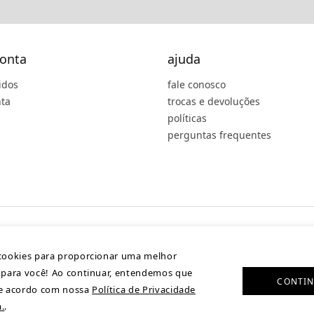
onta
ajuda
idos
fale conosco
ta
trocas e devoluções
políticas
perguntas frequentes
cookies para proporcionar uma melhor
 para você! Ao continuar, entendemos que
CONTI
Plataforma de
de acordo com nossa
Política de Privacidade
E-commerce
by
.
.