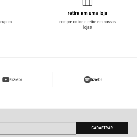
retire em uma loja
o cupom
compre online e retire em nossas
lojas!
/liziebr
liziebr
CADASTRAR