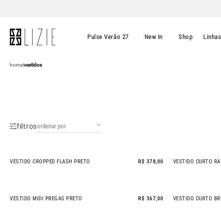
Pulse Verão 27
New In
Shop
Linha
home
|
vestidos
filtros
VESTIDO CROPPED FLASH PRETO
R$ 378,00
VESTIDO CURTO RA
NEW IN
- 21% OFF
VESTIDO MIDI PREGAS PRETO
R$ 367,00
VESTIDO CURTO BR