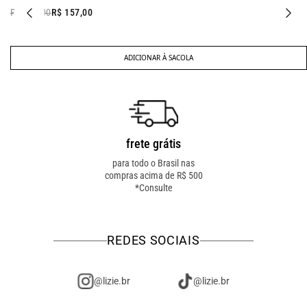
R$ 327,00
R$ 157,00
ADICIONAR À SACOLA
frete grátis
troca fácil
para todo o Brasil nas
troca online ou em loja
compras acima de R$ 500
física! troque como for
*Consulte
mais fácil pra você!
REDES SOCIAIS
@lizie.br
@lizie.br