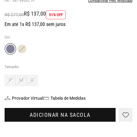
ref: 061980021P
Compartilhar Pelo Whatsapp
R$ 137,00
R$ 277,00
51% OFF
Em até 1x R$ 137,00 sem juros
Cor
Tamanho
P
M
G
Provador Virtual
Tabela de Medidas
ADICIONAR NA SACOLA