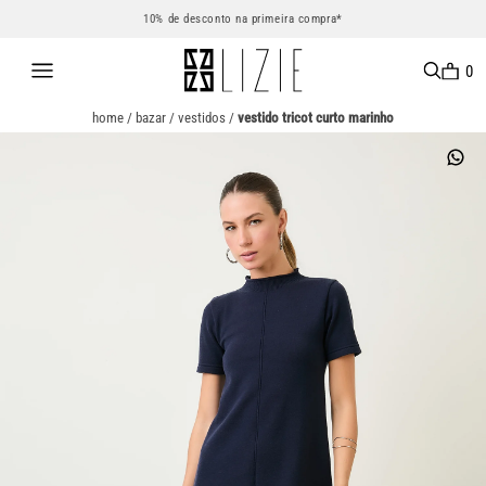
10% de desconto na primeira compra*
0
home
/
bazar
/
vestidos
/
vestido tricot curto marinho