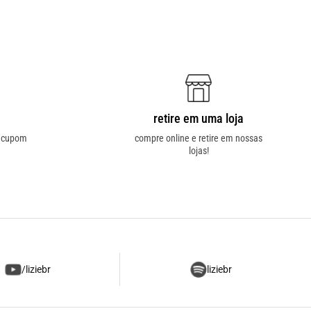
retire em uma loja
o cupom
compre online e retire em nossas
lojas!
/liziebr
liziebr