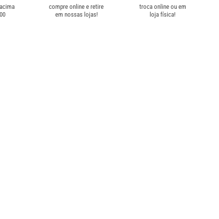
 acima
compre online e retire
troca online ou em
,00
em nossas lojas!
loja física!