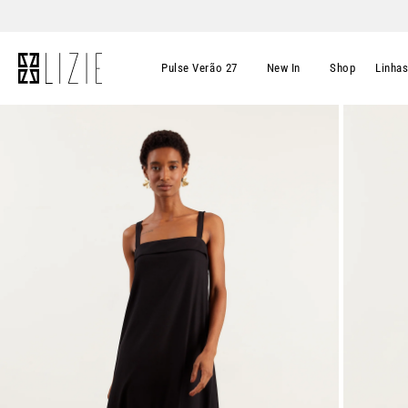
Pulse Verão 27
New In
Shop
Linha