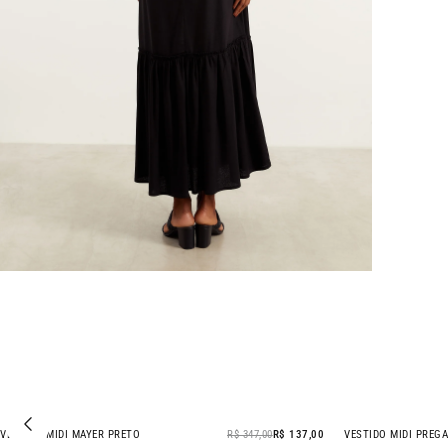
VESTIDO MIDI MAYER PRETO
R$ 347,00
R$ 137,00
VESTIDO MIDI PREG
- 61% OFF