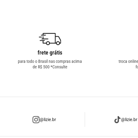
frete grátis
para todo o Brasil nas compras acima
troca onlin
de R$ 500 *Consulte
f
@lizie.br
@lizie.br