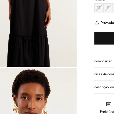
Tamanho
PP
P
Provador
composição
dicas de con
descrição lo
Frete Grá