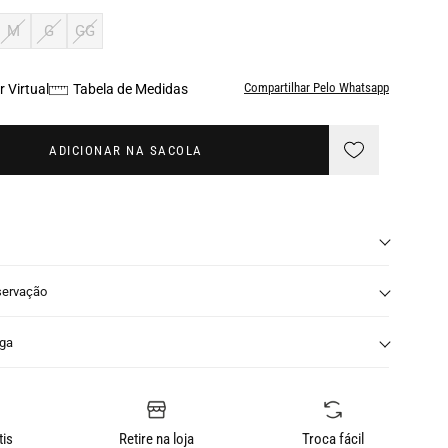
M
G
GG
Compartilhar Pelo Whatsapp
 Virtual
Tabela de Medidas
ADICIONAR NA SACOLA
servação
nga
tis
Retire na loja
Troca fácil