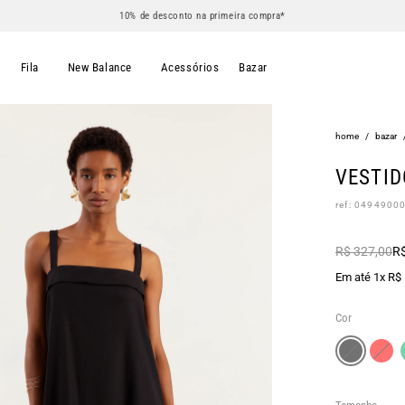
10% de desconto na primeira compra*
s
Fila
New Balance
Acessórios
Bazar
home
/
bazar
VESTID
ref: 0494900
R$ 327,00
R$
Em até 1x R$
Cor