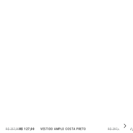
R$ 257,00
R$ 127,00
VESTIDO AMPLO COSTA PRETO
R$ 297,00
R$ 147
- 51% OFF