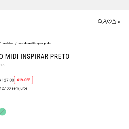
0
/
vestidos
/
vestido midi inspirar preto
O MIDI INSPIRAR PRETO
07G
 127,00
61% OFF
 127,00 sem juros