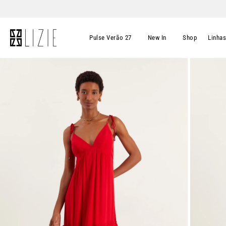
Pulse Verão 27
New In
Shop
Linha