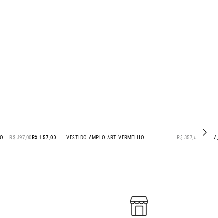
HO
R$ 397,00
R$ 157,00
VESTIDO AMPLO ART VERMELHO
R$ 357,00
R$ 177
- 50% OFF