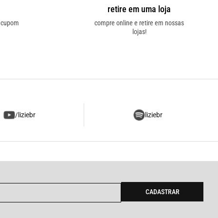
retire em uma loja
o cupom
compre online e retire em nossas
lojas!
/liziebr
liziebr
CADASTRAR