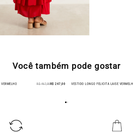
Você também pode gostar
T VERMELHO
R$ 467,00
R$ 247,00
VESTIDO LONGO FELICITÁ LAISE VERMEL
- 60% OFF