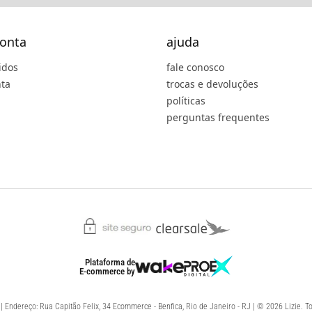
onta
ajuda
idos
fale conosco
ta
trocas e devoluções
políticas
perguntas frequentes
Plataforma de
E-commerce
by
 Endereço: Rua Capitão Felix, 34 Ecommerce - Benfica, Rio de Janeiro - RJ | © 2026 Lizie. To