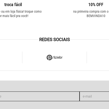
troca fácil
10% OFF
e ou em loja física! troque como
na primeira compra com 
or mais fácil pra você!
BEMVINDA10
REDES SOCIAIS
/liziebr