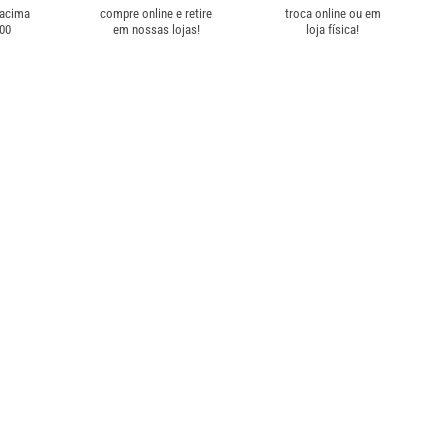
 acima
compre online e retire
troca online ou em
,00
em nossas lojas!
loja física!