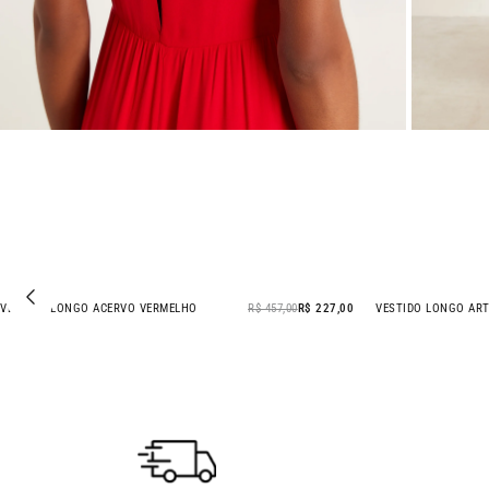
VESTIDO LONGO ACERVO VERMELHO
R$ 457,00
R$ 227,00
VESTIDO LONGO AR
- 50% OFF
- 47% OFF