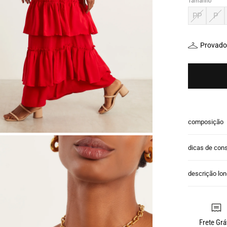
Tamanho
PP
P
Provador
composição
dicas de con
descrição lo
Frete Grá