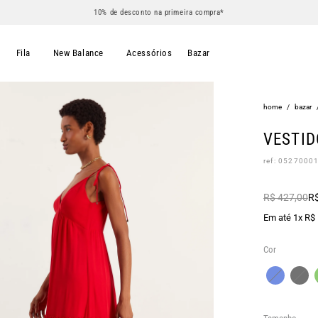
10% de desconto na primeira compra*
s
Fila
New Balance
Acessórios
Bazar
home
/
bazar
VESTID
ref: 0527000
R$ 427,00
R$
Em até 1x R$
Cor