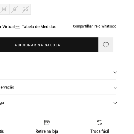
M
G
GG
Compartilhar Pelo Whatsapp
 Virtual
Tabela de Medidas
ADICIONAR NA SACOLA
servação
nga
tis
Retire na loja
Troca fácil