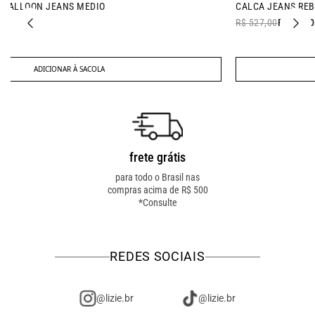
- 9% OFF
CALCA JEANS REBITE BOLSO JEANS MEDIO
R$ 527,00
R$ 477,00
ADICIONAR À SACOLA
frete grátis
troca fácil
para todo o Brasil nas
troca online ou em loja
compras acima de R$ 500
física! troque como for
*Consulte
mais fácil pra você!
REDES SOCIAIS
@lizie.br
@lizie.br