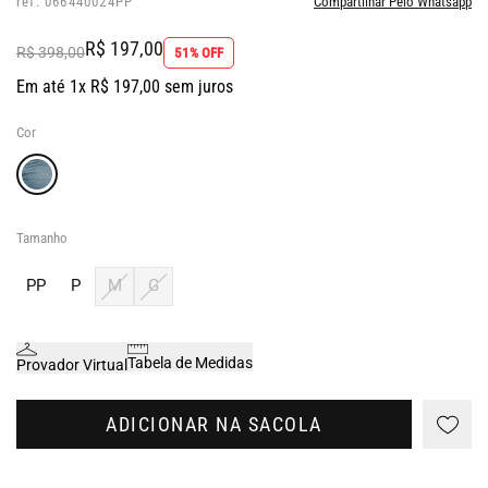
ref: 066440024PP
Compartilhar Pelo Whatsapp
R$ 197,00
R$ 398,00
51% OFF
Em até 1x R$ 197,00 sem juros
Cor
Tamanho
PP
P
M
G
Tabela de Medidas
Provador Virtual
ADICIONAR NA SACOLA