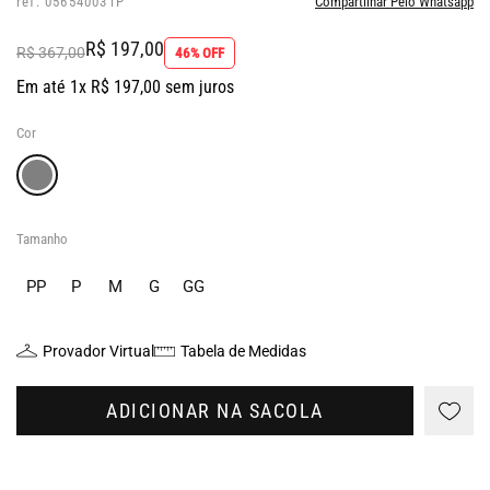
ref: 056540031P
Compartilhar Pelo Whatsapp
R$ 197,00
R$ 367,00
46% OFF
Em até 1x R$ 197,00 sem juros
Cor
Tamanho
PP
P
M
G
GG
Provador Virtual
Tabela de Medidas
ADICIONAR NA SACOLA