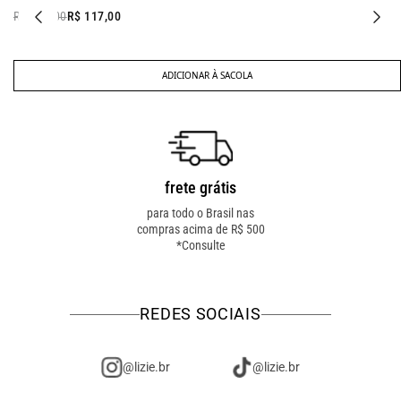
R$ 247,00
R$ 117,00
ADICIONAR À SACOLA
frete grátis
troca fácil
para todo o Brasil nas
troca online ou em loja
compras acima de R$ 500
física! troque como for
*Consulte
mais fácil pra você!
REDES SOCIAIS
@lizie.br
@lizie.br