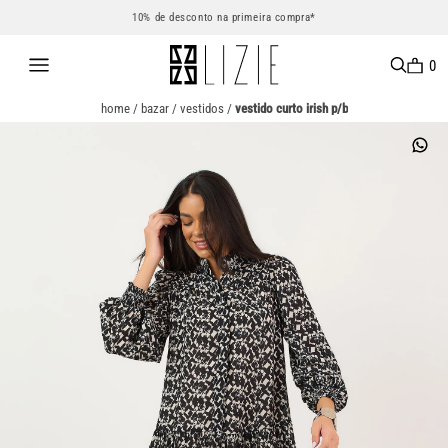
10% de desconto na primeira compra*
0
home
/
bazar
/
vestidos
/
vestido curto irish p/b