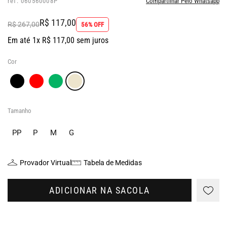
ref: 060560008P
Compartilhar Pelo Whatsapp
R$ 117,00
R$ 267,00
56% OFF
Em até 1x R$ 117,00 sem juros
Cor
Tamanho
PP
P
M
G
Provador Virtual
Tabela de Medidas
ADICIONAR NA SACOLA