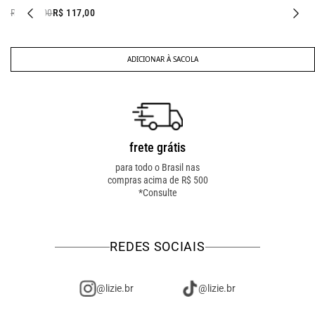
R$ 267,00
R$ 117,00
ADICIONAR À SACOLA
frete grátis
troca fácil
para todo o Brasil nas
troca online ou em loja
compras acima de R$ 500
física! troque como for
*Consulte
mais fácil pra você!
REDES SOCIAIS
@lizie.br
@lizie.br