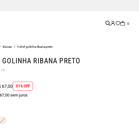
0
/
blusas
/
t-shirt golinha ribana preto
T GOLINHA RIBANA PRETO
07P
 67,00
51% OFF
 67,00 sem juros