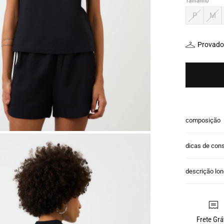
Tamanho
P
M
Provador
composição
dicas de con
descrição lo
Frete Grá