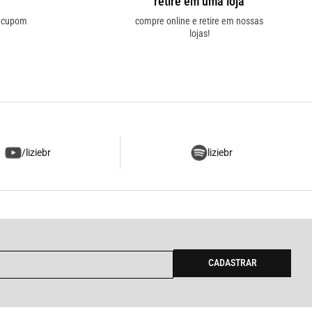
retire em uma loja
o cupom
compre online e retire em nossas
lojas!
/liziebr
liziebr
CADASTRAR