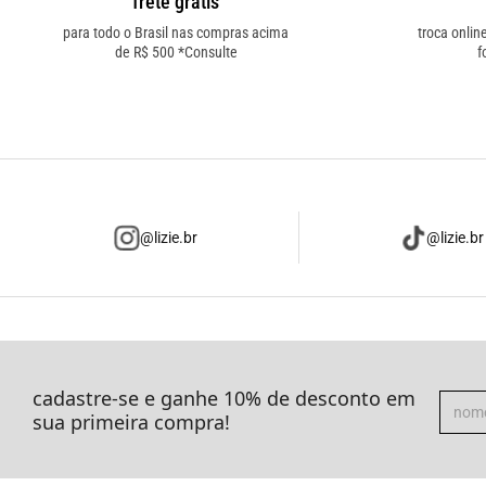
frete grátis
para todo o Brasil nas compras acima
troca onlin
de R$ 500 *Consulte
f
@lizie.br
@lizie.br
cadastre-se e ganhe 10% de desconto em
sua primeira compra!