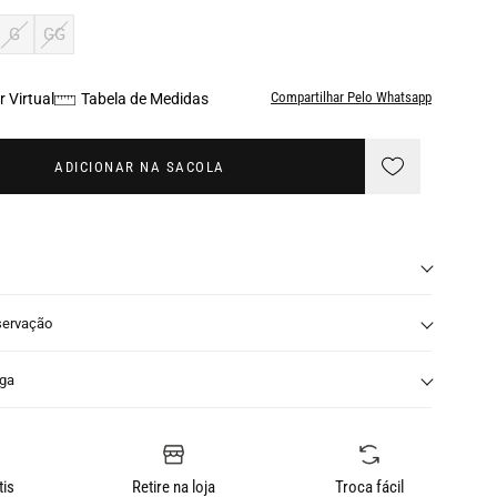
G
GG
Compartilhar Pelo Whatsapp
 Virtual
Tabela de Medidas
ADICIONAR NA SACOLA
servação
nga
tis
Retire na loja
Troca fácil