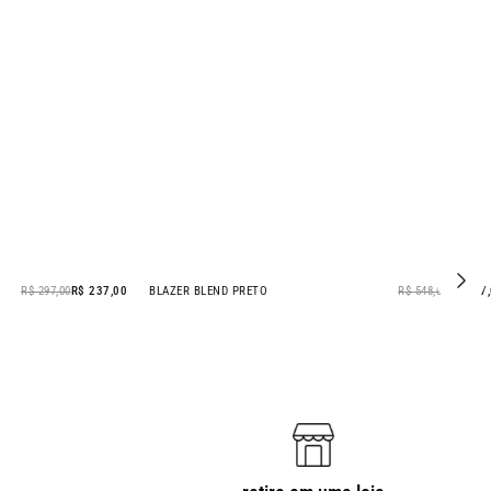
R$ 297,00
R$ 237,00
BLAZER BLEND PRETO
R$ 548,00
R$ 437
- 20% OFF