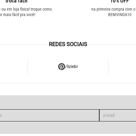
troca fácil
10% OFF
e ou em loja física! troque como
na primeira compra com 
or mais fácil pra você!
BEMVINDA10
REDES SOCIAIS
/liziebr