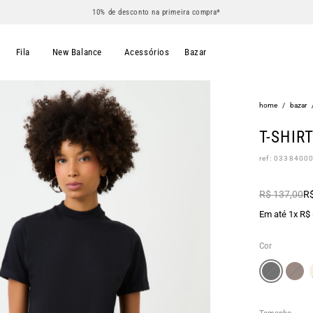
10% de desconto na primeira compra*
s
Fila
New Balance
Acessórios
Bazar
home
/
bazar
T-SHIR
ref: 0338400
R$ 137,00
R$
Em até 1x R$
Cor