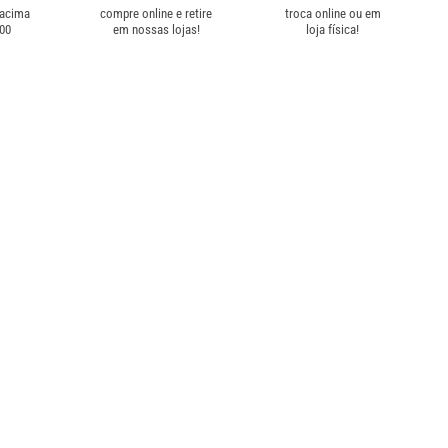
 acima
compre online e retire
troca online ou em
,00
em nossas lojas!
loja física!