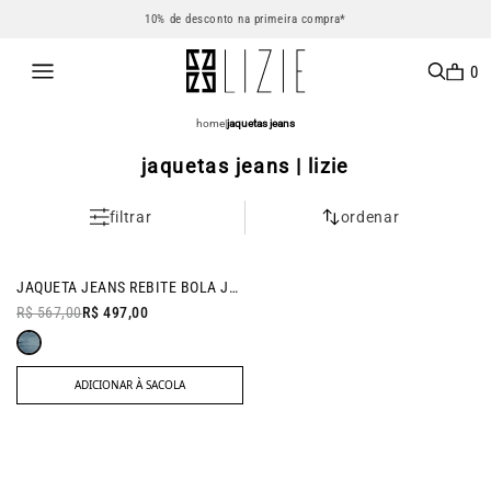
10% de desconto na primeira compra*
0
home
|
jaquetas jeans
jaquetas jeans | lizie
filtrar
ordenar
- 12% OFF
JAQUETA JEANS REBITE BOLA JEANS MEDIO
R$ 567,00
R$ 497,00
ADICIONAR À SACOLA