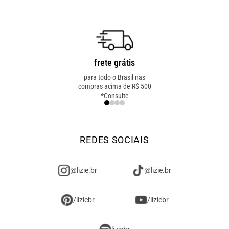
frete grátis
troca fácil
para todo o Brasil nas
troca online ou em loja
compras acima de R$ 500
física! troque como for
*Consulte
mais fácil pra você!
REDES SOCIAIS
@lizie.br
@lizie.br
/liziebr
/liziebr