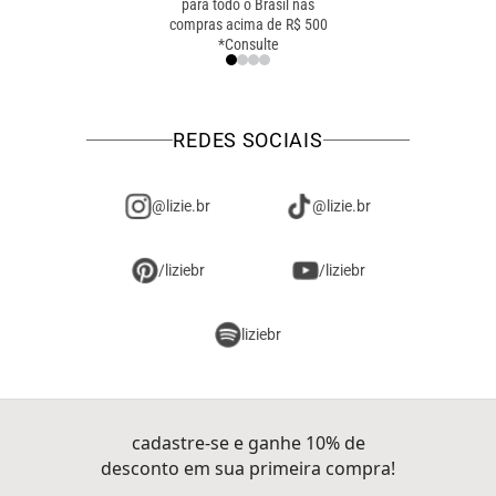
para todo o Brasil nas
troca online ou em loja
compras acima de R$ 500
física! troque como for
*Consulte
mais fácil pra você!
REDES SOCIAIS
@lizie.br
@lizie.br
/liziebr
/liziebr
liziebr
cadastre-se e ganhe 10% de
desconto em sua primeira compra!