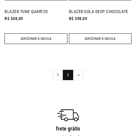
NEW IN
NEW IN
BLAZER TUNE QUARTZO
BLAZER GOLA DEEP CHOCOLATE
R$ 548,00
R$ 398,00
ADICIONAR À SACOLA
ADICIONAR À SACOLA
1
2
»
Próxima
frete grátis
troca fácil