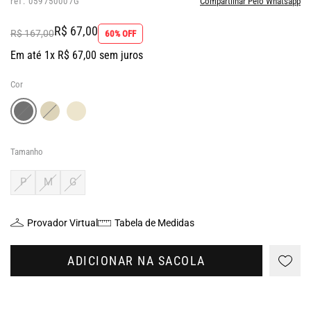
ref: 059750007G
Compartilhar Pelo Whatsapp
R$ 67,00
R$ 167,00
60% OFF
Em até 1x R$ 67,00 sem juros
Cor
Tamanho
P
M
G
Provador Virtual
Tabela de Medidas
ADICIONAR NA SACOLA