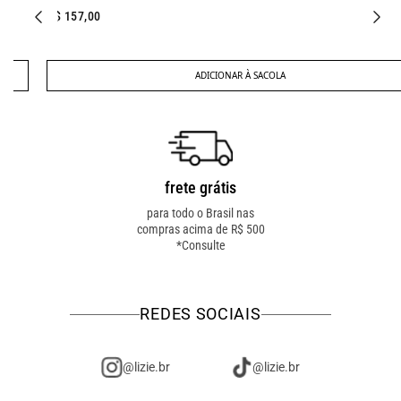
R$ 157,00
ADICIONAR À SACOLA
frete grátis
troca fácil
para todo o Brasil nas
troca online ou em loja
compras acima de R$ 500
física! troque como for
*Consulte
mais fácil pra você!
REDES SOCIAIS
@lizie.br
@lizie.br