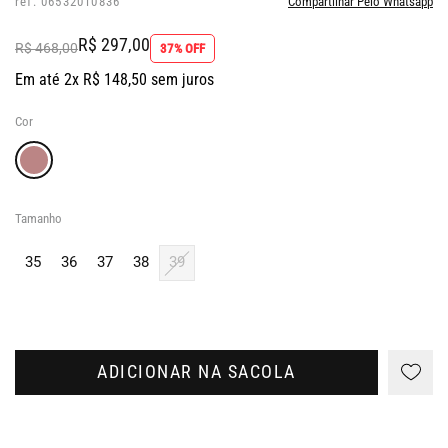
ref: 06532010836
Compartilhar Pelo Whatsapp
R$ 297,00
R$ 468,00
37% OFF
Em até 2x R$ 148,50 sem juros
Cor
Tamanho
35
36
37
38
39
ADICIONAR NA SACOLA