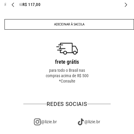
R$ 138,00
R$ 117,00
ADICIONAR À SACOLA
frete grátis
troca fácil
para todo o Brasil nas
troca online ou em loja
compras acima de R$ 500
física! troque como for
*Consulte
mais fácil pra você!
REDES SOCIAIS
@lizie.br
@lizie.br