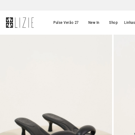
Pulse Verão 27
New In
Shop
Linha