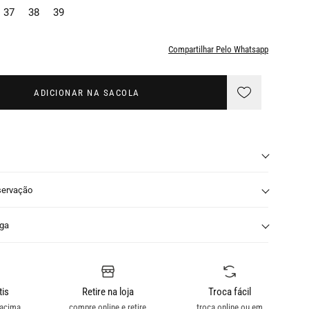
37
38
39
Compartilhar Pelo Whatsapp
ADICIONAR NA SACOLA
servação
nga
tis
Retire na loja
Troca fácil
 acima
compre online e retire
troca online ou em