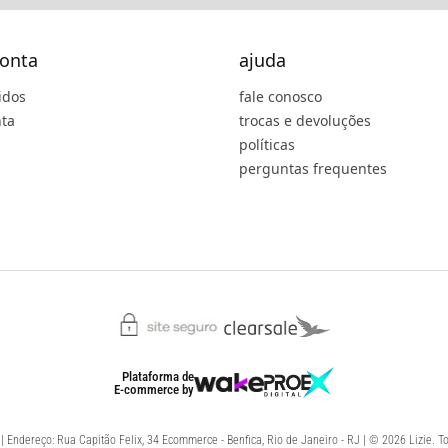
onta
ajuda
idos
fale conosco
ta
trocas e devoluções
políticas
perguntas frequentes
Plataforma de
E-commerce
by
 Endereço: Rua Capitão Felix, 34 Ecommerce - Benfica, Rio de Janeiro - RJ | © 2026 Lizie. To