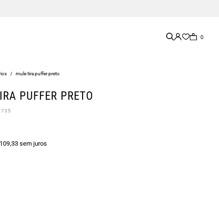
0
ios
/
mule tira puffer preto
IRA PUFFER PRETO
0735
 109,33 sem juros