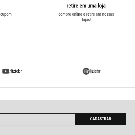
retire em uma loja
o cupom
compre online e retire em nossas
lojas!
/liziebr
liziebr
CADASTRAR