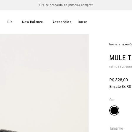
10% de desconto na primeira compra*
s
Fila
New Balance
Acessórios
Bazar
home
/
acessór
MULE T
ref: 0662700
R$ 328,00
Em até 3x R$
Cor
Tamanho