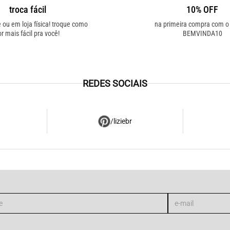
troca fácil
10% OFF
e ou em loja física! troque como
na primeira compra com 
or mais fácil pra você!
BEMVINDA10
REDES SOCIAIS
/liziebr