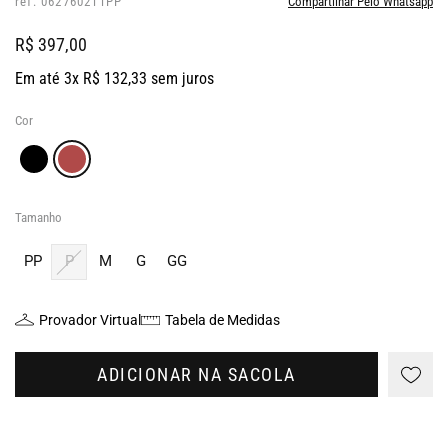
ref: 062760211PP
Compartilhar Pelo Whatsapp
R$ 397,00
Em até 3x R$ 132,33 sem juros
Cor
Tamanho
PP
P
M
G
GG
Provador Virtual
Tabela de Medidas
ADICIONAR NA SACOLA