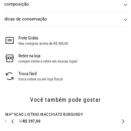
composição
dicas de conservação
Frete Grátis
Nas compras acima de R$ 500,00
Retire na loja
compre online e retire em nossas lojas!
Troca fácil
troca online ou em loja física!
Você também pode gostar
- 40% OFF
MACACAO LISTRAS MACCHIATO BURGUNDY
R$ 497,00
R$ 297,00