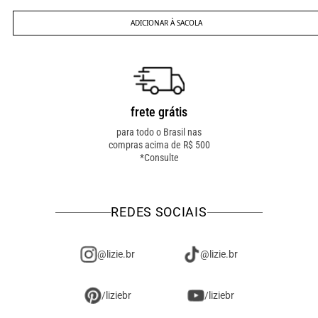
ADICIONAR À SACOLA
frete grátis
troca fácil
para todo o Brasil nas
troca online ou em loja
compras acima de R$ 500
física! troque como for
*Consulte
mais fácil pra você!
REDES SOCIAIS
@lizie.br
@lizie.br
/liziebr
/liziebr