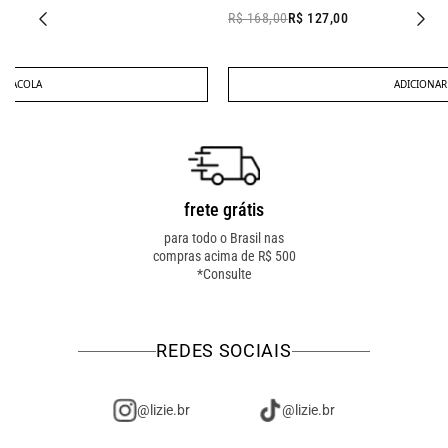
R$ 168,00
R$ 127,00
ADICIONAR À SACOLA
frete grátis
troca fácil
para todo o Brasil nas
troca online ou em loja
compras acima de R$ 500
física! troque como for
*Consulte
mais fácil pra você!
REDES SOCIAIS
@lizie.br
@lizie.br