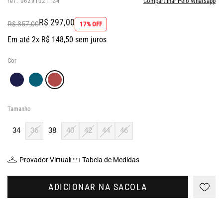
ref: 06291021134
Compartilhar Pelo Whatsapp
R$ 297,00
R$ 357,00
17% OFF
Em até 2x R$ 148,50 sem juros
Cor
Tamanho
34
36
38
40
42
44
46
Provador Virtual
Tabela de Medidas
ADICIONAR NA SACOLA