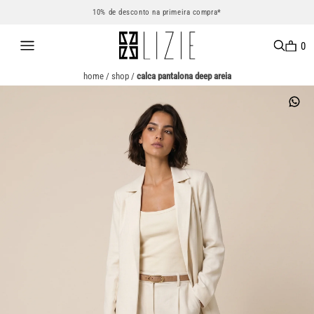
10% de desconto na primeira compra*
0
home
/
shop
/
calca pantalona deep areia