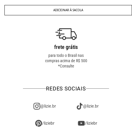
ADICIONAR À SACOLA
frete grátis
troca fácil
para todo o Brasil nas
troca online ou em loja
compras acima de R$ 500
física! troque como for
*Consulte
mais fácil pra você!
REDES SOCIAIS
@lizie.br
@lizie.br
/liziebr
/liziebr