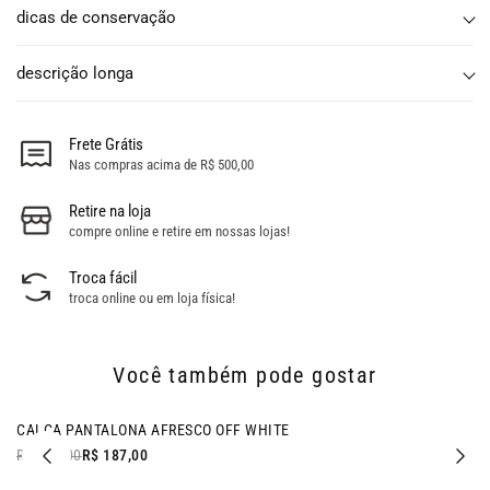
dicas de conservação
descrição longa
Frete Grátis
Nas compras acima de R$ 500,00
Retire na loja
compre online e retire em nossas lojas!
Troca fácil
troca online ou em loja física!
Você também pode gostar
- 53% OFF
CALCA PANTALONA AFRESCO OFF WHITE
R$ 397,00
R$ 187,00