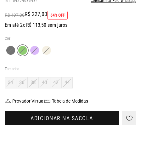
ref: 04274036434
Compartilhar Pelo Whatsapp
R$ 227,00
R$ 497,00
54% OFF
Em até 2x R$ 113,50 sem juros
Cor
Tamanho
34
36
38
40
42
44
Provador Virtual
Tabela de Medidas
ADICIONAR NA SACOLA