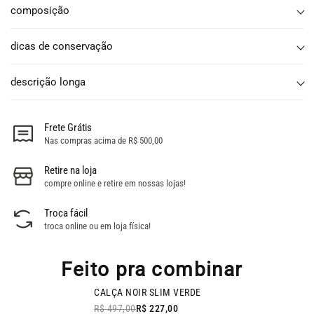
composição
dicas de conservação
descrição longa
Frete Grátis
Nas compras acima de R$ 500,00
Retire na loja
compre online e retire em nossas lojas!
Troca fácil
troca online ou em loja física!
Feito pra combinar
BAZAR
CALÇA NOIR SLIM VERDE
- 54% OFF
R$ 497,00
R$ 227,00