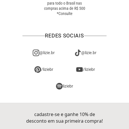
para todo o Brasil nas
troca online ou em loja
compras acima de R$ 500
física! troque como for
*Consulte
mais fácil pra você!
REDES SOCIAIS
@lizie.br
@lizie.br
/liziebr
/liziebr
liziebr
cadastre-se e ganhe 10% de
desconto em sua primeira compra!