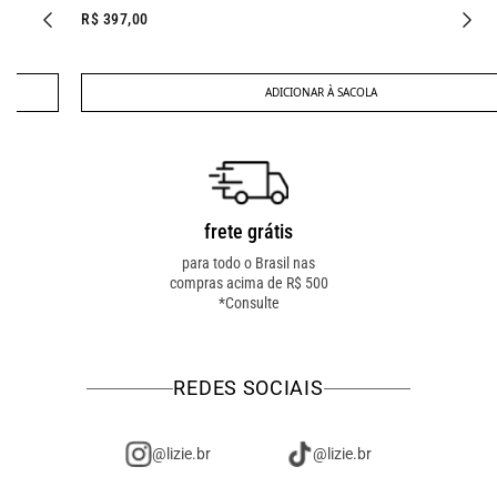
R$ 397,00
ADICIONAR À SACOLA
frete grátis
troca fácil
para todo o Brasil nas
troca online ou em loja
compras acima de R$ 500
física! troque como for
*Consulte
mais fácil pra você!
REDES SOCIAIS
@lizie.br
@lizie.br