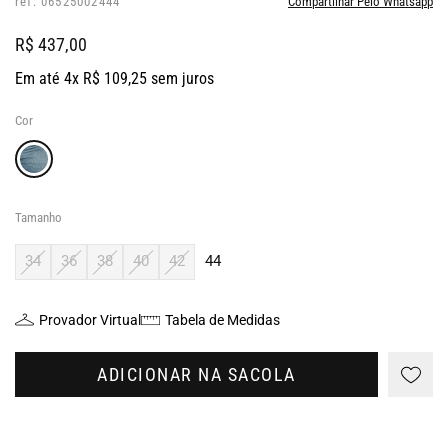
ref: 06525002444
Compartilhar Pelo Whatsapp
R$ 437,00
Em até 4x R$ 109,25 sem juros
Cor
Tamanho
34
36
38
40
42
44
Provador Virtual
Tabela de Medidas
ADICIONAR NA SACOLA