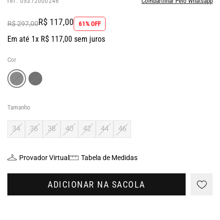
ref: 05372000246
Compartilhar Pelo Whatsapp
R$ 117,00
R$ 297,00
61% OFF
Em até 1x R$ 117,00 sem juros
Cor
Tamanho
34
36
38
40
42
44
46
Provador Virtual
Tabela de Medidas
ADICIONAR NA SACOLA