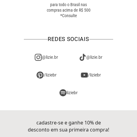
para todo o Brasil nas
troca online ou em loja
compras acima de R$ 500
física! troque como for
*Consulte
mais fácil pra você!
REDES SOCIAIS
@lizie.br
@lizie.br
/liziebr
/liziebr
liziebr
cadastre-se e ganhe 10% de
desconto em sua primeira compra!