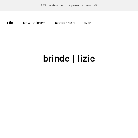
10% de desconto na primeira compra*
s
Fila
New Balance
Acessórios
Bazar
brinde | lizie