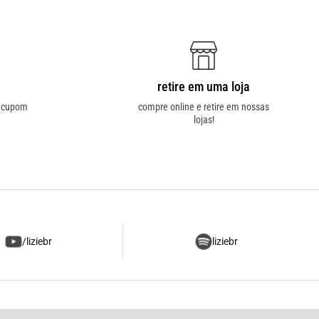
retire em uma loja
o cupom
compre online e retire em nossas
lojas!
/liziebr
liziebr