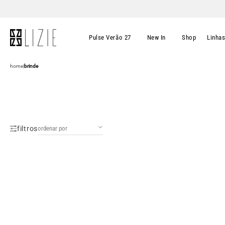
Pulse Verão 27
New In
Shop
Linha
home
|
brinde
filtros