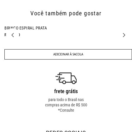
Você também pode gostar
BRINCO ESPIRAL PRATA
R$ 97,00
ADICIONAR À SACOLA
frete grátis
troca fácil
para todo o Brasil nas
troca online ou em loja
compras acima de R$ 500
física! troque como for
*Consulte
mais fácil pra você!