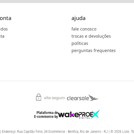
onta
ajuda
idos
fale conosco
ta
trocas e devoluções
políticas
perguntas frequentes
Plataforma de
E-commerce
by
 Endereço: Rua Capitão Felix, 34 Ecommerce - Benfica, Rio de Janeiro - RJ | © 2026 Lizie. To