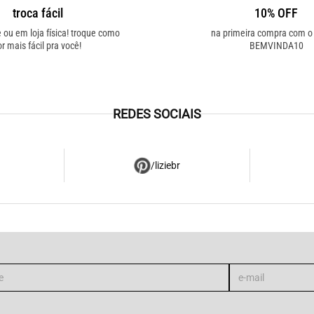
troca fácil
10% OFF
e ou em loja física! troque como
na primeira compra com 
or mais fácil pra você!
BEMVINDA10
REDES SOCIAIS
/liziebr