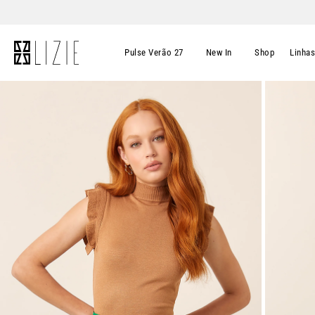
Pulse Verão 27
New In
Shop
Linha