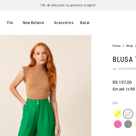
10% de desconto na primeira compra*
s
Fila
New Balance
Acessórios
Bazar
home
/
shop
BLUSA 
ref: 0288300
R$ 157,00
Em até 1x R$
Cor