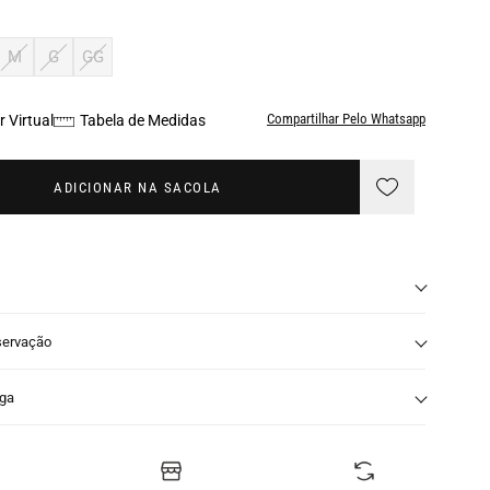
M
G
GG
Compartilhar Pelo Whatsapp
 Virtual
Tabela de Medidas
ADICIONAR NA SACOLA
servação
nga