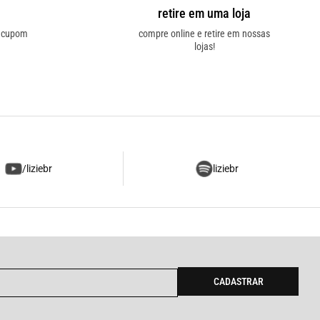
retire em uma loja
o cupom
compre online e retire em nossas
lojas!
/liziebr
liziebr
CADASTRAR