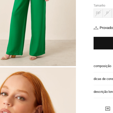
Tamanho
PP
P
Provador
composição
dicas de con
descrição lo