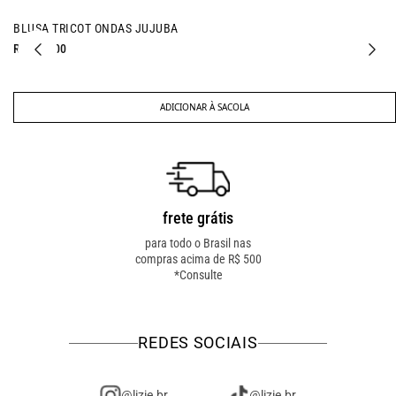
BLUSA TRICOT ONDAS JUJUBA
R$ 127,00
ADICIONAR À SACOLA
frete grátis
troca fácil
para todo o Brasil nas
troca online ou em loja
compras acima de R$ 500
física! troque como for
*Consulte
mais fácil pra você!
REDES SOCIAIS
@lizie.br
@lizie.br