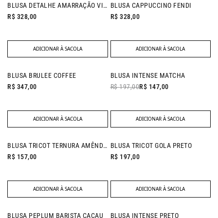
NEW IN
BLUSA DETALHE AMARRAÇÃO VITAL PRETO
BLUSA CAPPUCCINO FENDI
R$ 328,00
R$ 328,00
ADICIONAR À SACOLA
ADICIONAR À SACOLA
NEW IN
- 25% OFF
BLUSA BRULEE COFFEE
BLUSA INTENSE MATCHA
R$ 347,00
R$ 197,00
R$ 147,00
ADICIONAR À SACOLA
ADICIONAR À SACOLA
NEW IN
BLUSA TRICOT TERNURA AMÊNDOA
BLUSA TRICOT GOLA PRETO
R$ 157,00
R$ 197,00
ADICIONAR À SACOLA
ADICIONAR À SACOLA
- 25% OFF
BLUSA PEPLUM BARISTA CACAU
BLUSA INTENSE PRETO