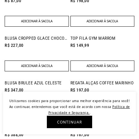
R$ 87,00
R$ 198,00
ADICIONAR À SACOLA
ADICIONAR À SACOLA
BLUSA CROPPED GLACE CHOCOLATE
TOP FILA GYM MARROM
R$ 227,00
R$ 149,99
ADICIONAR À SACOLA
ADICIONAR À SACOLA
NEW IN
BLUSA BRULEE AZUL CELESTE
REGATA ALÇAS COFFEE MARINHO
R$ 347,00
R$ 197,00
Utilizamos cookies para proporcionar uma melhor experiência para você!
Ao continuar, entendemos que você está de acordo com nossa
Política de
ADICIONAR À SACOLA
ADICIONAR À SACOLA
Privacidade e Segurança.
.
?
CONTINUAR
NEW IN
CAMISA PREGAS VITAL CAQUI
REGATA LATTE BURGUNDY
ajuda
R$ 388,00
R$ 167,00