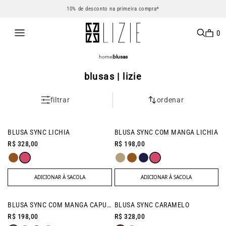
10% de desconto na primeira compra*
0
home
|
blusas
blusas | lizie
filtrar
ordenar
NEW IN
NEW IN
BLUSA SYNC LICHIA
BLUSA SYNC COM MANGA LICHIA
R$ 328,00
R$ 198,00
ADICIONAR À SACOLA
ADICIONAR À SACOLA
NEW IN
NEW IN
BLUSA SYNC COM MANGA CAPUCCINO
BLUSA SYNC CARAMELO
R$ 198,00
R$ 328,00