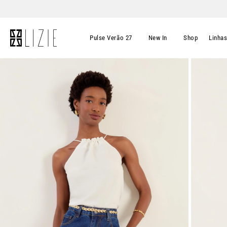
Pulse Verão 27
New In
Shop
Linha