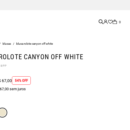
0
/
blusas
/
blusa rolote canyon off white
ROLOTE CANYON OFF WHITE
08PP
 67,00
54% OFF
 67,00 sem juros