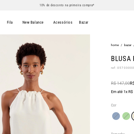
10% de desconto na primeira compra*
s
Fila
New Balance
Acessórios
Bazar
home
/
bazar
BLUSA 
ref: 0570300
R$ 147,00
R$
Em até 1x R$
Cor