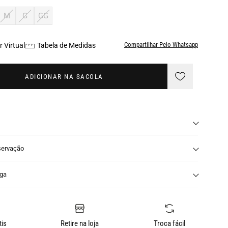
M
G
GG
Compartilhar Pelo Whatsapp
 Virtual
Tabela de Medidas
ADICIONAR NA SACOLA
servação
nga
tis
Retire na loja
Troca fácil