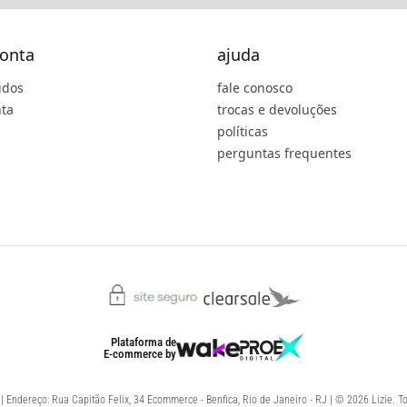
onta
ajuda
idos
fale conosco
ta
trocas e devoluções
políticas
perguntas frequentes
Plataforma de
E-commerce
by
 Endereço: Rua Capitão Felix, 34 Ecommerce - Benfica, Rio de Janeiro - RJ | © 2026 Lizie. To