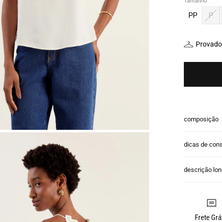
Tamanho
PP
P
Provador
composição
dicas de con
descrição lo
Frete Grá