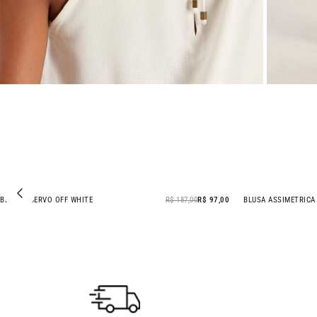
BLUSA ACERVO OFF WHITE
R$ 187,00
R$ 97,00
BLUSA ASSIMETRICA
- 48% OFF
- 11% OFF