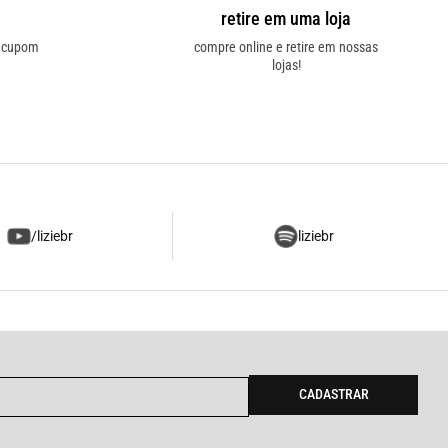
retire em uma loja
o cupom
compre online e retire em nossas
lojas!
/liziebr
liziebr
CADASTRAR