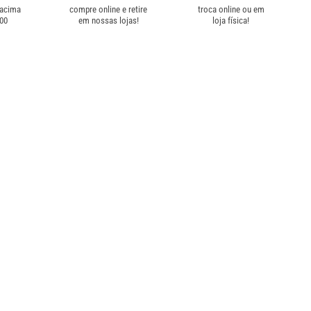
 acima
compre online e retire
troca online ou em
,00
em nossas lojas!
loja física!