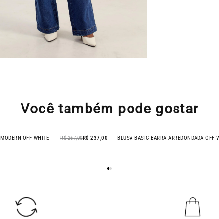
Você também pode gostar
 MODERN OFF WHITE
R$ 267,00
R$ 237,00
BLUSA BASIC BARRA ARREDONDADA OFF 
- 55% OFF