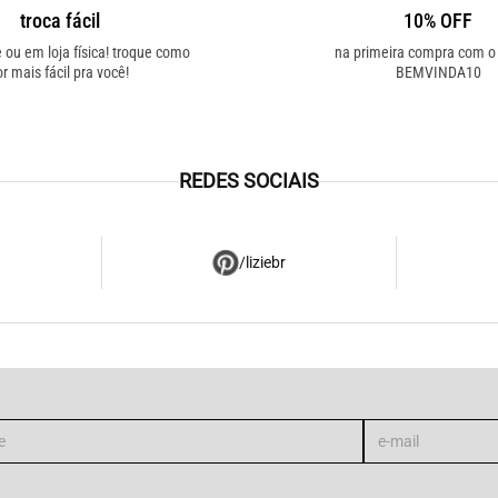
troca fácil
10% OFF
e ou em loja física! troque como
na primeira compra com 
or mais fácil pra você!
BEMVINDA10
REDES SOCIAIS
/liziebr