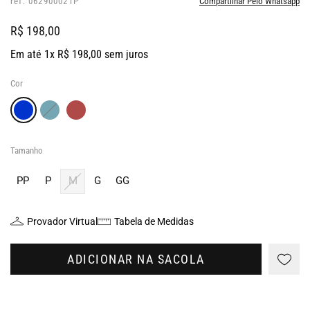
ref: 062900021P
Compartilhar Pelo Whatsapp
R$ 198,00
Em até 1x R$ 198,00 sem juros
Cor
Tamanho
PP
P
M
G
GG
Provador Virtual
Tabela de Medidas
ADICIONAR NA SACOLA