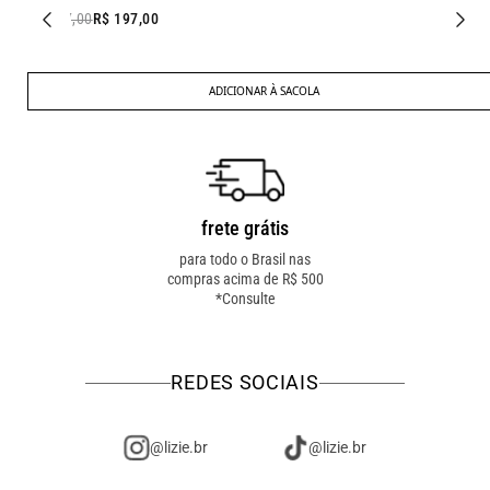
R$ 267,00
R$ 197,00
ADICIONAR À SACOLA
frete grátis
troca fácil
para todo o Brasil nas
troca online ou em loja
compras acima de R$ 500
física! troque como for
*Consulte
mais fácil pra você!
REDES SOCIAIS
@lizie.br
@lizie.br