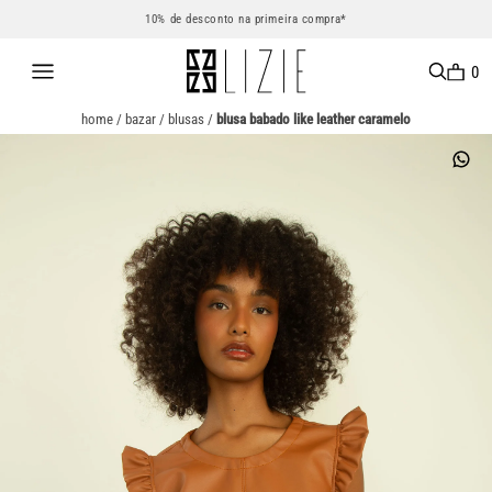
10% de desconto na primeira compra*
0
home
/
bazar
/
blusas
/
blusa babado like leather caramelo