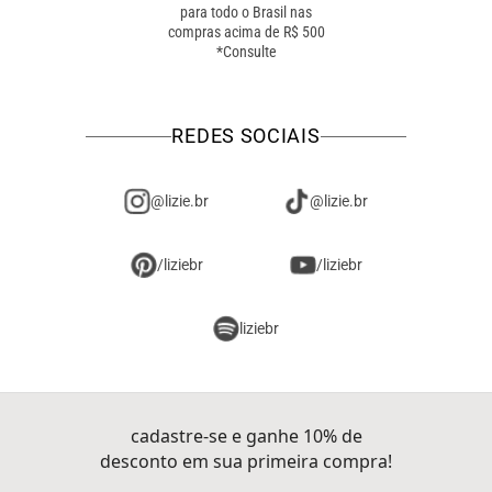
para todo o Brasil nas
troca online ou em loja
compras acima de R$ 500
física! troque como for
*Consulte
mais fácil pra você!
REDES SOCIAIS
@lizie.br
@lizie.br
/liziebr
/liziebr
liziebr
cadastre-se e ganhe 10% de
desconto em sua primeira compra!