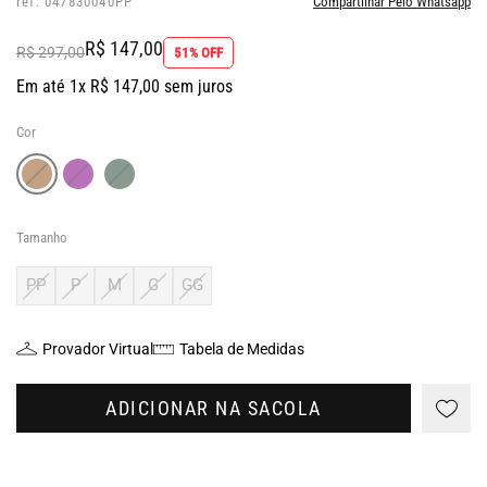
ref: 047830040PP
Compartilhar Pelo Whatsapp
R$ 147,00
R$ 297,00
51% OFF
Em até 1x R$ 147,00 sem juros
Cor
Tamanho
PP
P
M
G
GG
Provador Virtual
Tabela de Medidas
ADICIONAR NA SACOLA