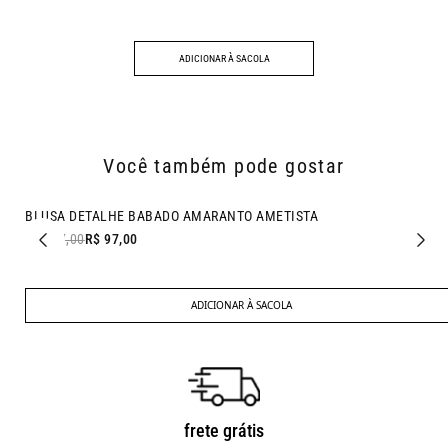
ADICIONAR À SACOLA
Você também pode gostar
- 51% OFF
BLUSA DETALHE BABADO AMARANTO AMETISTA
R$ 197,00
R$ 97,00
ADICIONAR À SACOLA
frete grátis
troca fácil